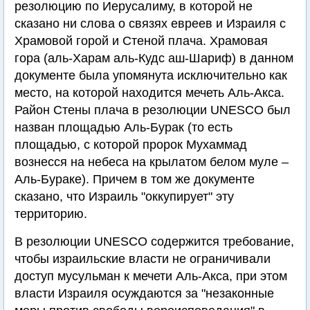
резолюцию по Иерусалиму, в которой не
сказано ни слова о связях евреев и Израиля с
Храмовой горой и Стеной плача. Храмовая
гора (аль-Харам аль-Кудс аш-Шариф) в данном
документе была упомянута исключительно как
место, на которой находится мечеть Аль-Акса.
Район Стены плача в резолюции UNESCO был
назван площадью Аль-Бурак (то есть
площадью, с которой пророк Мухаммад
вознесся на небеса на крылатом белом муле –
Аль-Бураке). Причем в том же документе
сказано, что Израиль "оккупирует" эту
территорию.
В резолюции UNESCO содержится требование,
чтобы израильские власти не ограничивали
доступ мусульман к мечети Аль-Акса, при этом
власти Израиля осуждаются за "незаконные