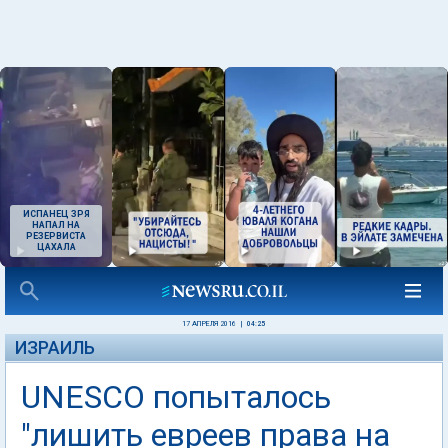
ИСПАНЕЦ ЗРЯ
НАПАЛ НА
РЕЗЕРВИСТА
ЦАХАЛА
17 АПРЕЛЯ 2016
|
04:25
ИЗРАИЛЬ
UNESCO попыталось
"лишить евреев права на