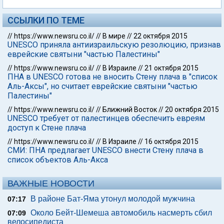
ССЫЛКИ ПО ТЕМЕ
//
https://www.newsru.co.il/
//
В мире
//
22 октября 2015
UNESCO приняла антиизраильскую резолюцию, признав
еврейские святыни "частью Палестины"
//
https://www.newsru.co.il/
//
В Израиле
//
21 октября 2015
ПНА в UNESCO готова не вносить Стену плача в "список
Аль-Аксы", но считает еврейские святыни "частью
Палестины"
//
https://www.newsru.co.il/
//
Ближний Восток
//
20 октября 2015
UNESCO требует от палестинцев обеспечить евреям
доступ к Стене плача
//
https://www.newsru.co.il/
//
В Израиле
//
16 октября 2015
СМИ: ПНА предлагает UNESCO внести Стену плача в
список объектов Аль-Акса
ВАЖНЫЕ НОВОСТИ
В районе Бат-Яма утонул молодой мужчина
07:17
Около Бейт-Шемеша автомобиль насмерть сбил
07:09
велосипедиста