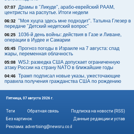
Драмы в "Ликуде", арабо-еврейский РААМ,
07:07
центристы на распутье. Итоги недели
"Моя хуцпа здесь мне подходит". Татьяна Глезер в
06:32
передаче "Детский недетский вопрос"
1036-й день войны: действия в Газе и Ливане,
06:25
операции в Иудее и Самарии
Прогноз погоды в Израиле на 7 августа: спад
05:45
жары, переменная облачность
WSJ: разведка США допускает ограниченную
05:08
атаку России на страну NATO в ближайшие годы
Трамп подписал новые указы, ужесточающие
04:46
правила получения гражданства США по рождению
Пятница, 07 августа 2026 г.
Теги
Обратная связь
Подписка на новости (RSS)
Без картинок
Данные редакции и устав
Реклама:
advertising@newsru.co.il