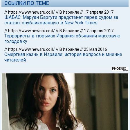
ССЫЛКИ ПО ТЕМЕ
//
https://www.newsru.co.il/
//
В Израиле
//
17 апреля 2017
ШАБАС: Маруан Баргути предстанет перед судом за
статью, опубликованную в New York Times
//
https://www.newsru.co.il/
//
В Израиле
//
17 апреля 2017
Террористы в тюрьмах Израиля объявили массовую
голодовку
//
https://www.newsru.co.il/
//
В Израиле
//
25 мая 2016
Смертная казнь в Израиле: история вопроса и мнение
читателей