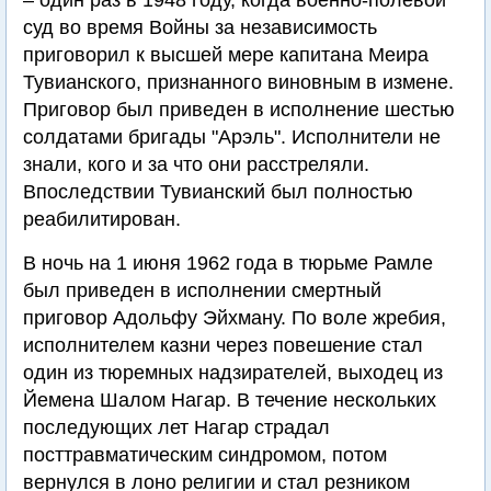
– один раз в 1948 году, когда военно-полевой
суд во время Войны за независимость
приговорил к высшей мере капитана Меира
Тувианского, признанного виновным в измене.
Приговор был приведен в исполнение шестью
солдатами бригады "Арэль". Исполнители не
знали, кого и за что они расстреляли.
Впоследствии Тувианский был полностью
реабилитирован.
В ночь на 1 июня 1962 года в тюрьме Рамле
был приведен в исполнении смертный
приговор Адольфу Эйхману. По воле жребия,
исполнителем казни через повешение стал
один из тюремных надзирателей, выходец из
Йемена Шалом Нагар. В течение нескольких
последующих лет Нагар страдал
посттравматическим синдромом, потом
вернулся в лоно религии и стал резником