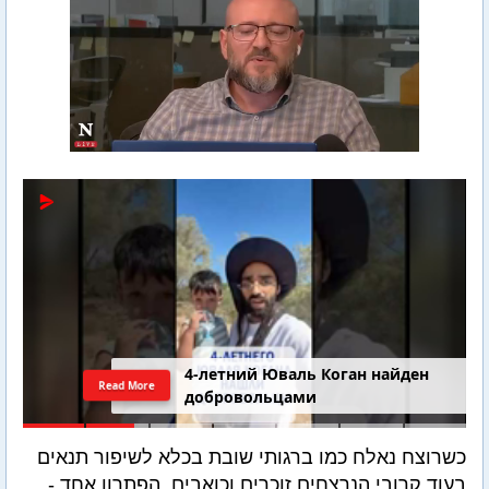
4-летний Юваль Коган найден
Read More
добровольцами
כשרוצח נאלח כמו ברגותי שובת בכלא לשיפור תנאים
בעוד קרובי הנרצחים זוכרים וכואבים, הפתרון אחד -