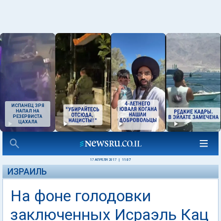
ИСПАНЕЦ ЗРЯ
НАПАЛ НА
РЕЗЕРВИСТА
ЦАХАЛА
17 АПРЕЛЯ 2017
|
11:07
ИЗРАИЛЬ
На фоне голодовки
заключенных Исраэль Кац