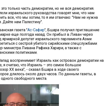
 это только часть демократии, но не вся демократия.
тели израильского руководства говорят мне, что нам
ить все, что мы хотим, то я им отвечаю: "Нам не нужна
. Дайте нам Палестину".
анская газета "
Ас-Сафир
", Бшара получил приглашение
рмарке еще полгода назад. Он прибыл в Ливан через
 ярмаркой депутат израильского парламента Азми
ретиться с сестрой убитого сирийскими спецслужбами
-министра Ливана Рафика Харири, а также с
анскими политиками.
 Запад воспринимает Израиль как островок демократии на
, я считаю, что Израиль – это самое большое
озор XX века", - сказал Бшара в ходе своего
орое длилось около двух часов. По данным газеты, в
 одного свободного места.