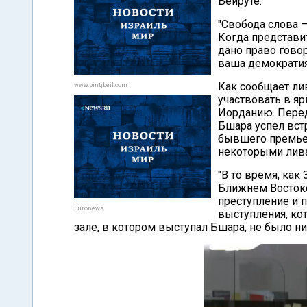
Бейруте.
"Свобода слова –
Когда представи
дано право говор
ваша демократия
Как сообщает лив
www.bintjbeil.com
участвовать в я
Иорданию. Перед
Бшара успел вст
бывшего премьер
некоторыми лив
"В то время, как
Ближнем Востоке
преступление и п
Euronews
выступления, кот
зале, в котором выступал Бшара, не было ни