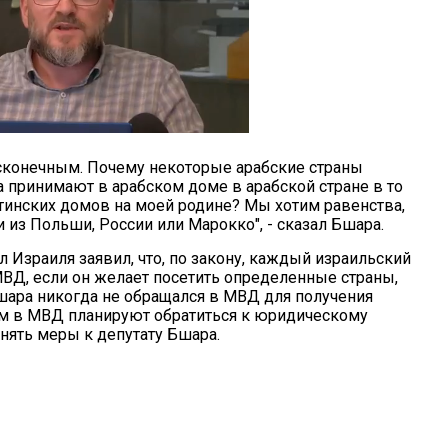
есконечным. Почему некоторые арабские страны
 принимают в арабском доме в арабской стране в то
стинских домов на моей родине? Мы хотим равенства,
и из Польши, России или Марокко", - сказал Бшара.
 Израиля заявил, что, по закону, каждый израильский
МВД, если он желает посетить определенные страны,
Бшара никогда не обращался в МВД для получения
тим в МВД планируют обратиться к юридическому
нять меры к депутату Бшара.