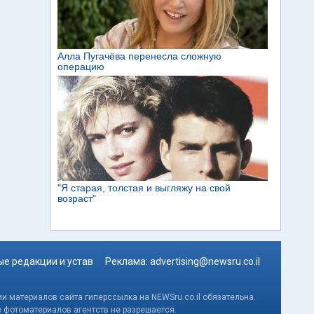
е редакции и устав
Реклама:
advertising@newsru.co.il
и материалов сайта гиперссылка на NEWSru.co.il обязательна.
е фотоматериалов агентств не разрешается.