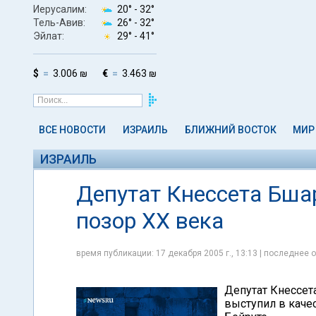
Иерусалим:
20° -
32°
Тель-Авив:
26° -
32°
Эйлат:
29° -
41°
$
3.006 ₪
€
3.463 ₪
ВСЕ НОВОСТИ
ИЗРАИЛЬ
БЛИЖНИЙ ВОСТОК
МИР
ИЗРАИЛЬ
Депутат Кнессета Бшар
позор ХХ века
время публикации: 17 декабря 2005 г., 13:13 | последнее о
Депутат Кнессета
выступил в качес