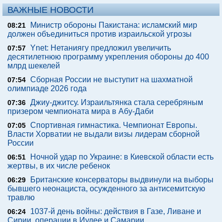
ВАЖНЫЕ НОВОСТИ
Министр обороны Пакистана: исламский мир
08:21
должен объединиться против израильской угрозы
Ynet: Нетаниягу предложил увеличить
07:57
десятилетнюю программу укрепления обороны до 400
млрд шекелей
Сборная России не выступит на шахматной
07:54
олимпиаде 2026 года
Джиу-джитсу. Израильтянка стала серебряным
07:36
призером чемпионата мира в Абу-Даби
Спортивная гимнастика. Чемпионат Европы.
07:05
Власти Хорватии не выдали визы лидерам сборной
России
Ночной удар по Украине: в Киевской области есть
06:51
жертвы, в их числе ребенок
Британские консерваторы выдвинули на выборы
06:29
бывшего неонациста, осужденного за антисемитскую
травлю
1037-й день войны: действия в Газе, Ливане и
06:24
Сирии, операции в Иудее и Самарии