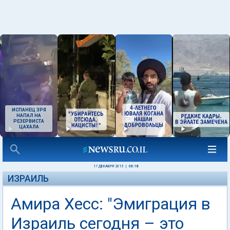
ИСПАНЕЦ ЗРЯ
НАПАЛ НА
РЕЗЕРВИСТА
ЦАХАЛА
17 ДЕКАБРЯ 2015
|
06:18
ИЗРАИЛЬ
Амира Хесс: "Эмиграция в
Израиль сегодня – это