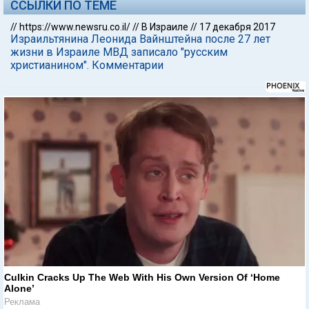
ССЫЛКИ ПО ТЕМЕ
//
https://www.newsru.co.il/
//
В Израиле
//
17 декабря 2017
Израильтянина Леонида Вайнштейна после 27 лет
жизни в Израиле МВД записало "русским
христианином". Комментарии
Culkin Cracks Up The Web With His Own Version Of ‘Home
Alone’
Реклама