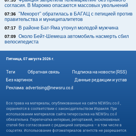
07:55
согласия. В Марокко опасаются массовых увольнений
"Мекорот" обратилась в БАГАЦ с петицией против
07:36
правительства и муниципалитетов
В районе Бат-Яма утонул молодой мужчина
07:17
Около Бейт-Шемеша автомобиль насмерть сбил
07:09
велосипедиста
Пятница, 07 августа 2026 г.
Теги
Обратная связь
Подписка на новости (RSS)
Без картинок
Данные редакции и устав
Реклама:
advertising@newsru.co.il
Все права на материалы, опубликованные на сайте NEWSru.co.il ,
охраняются в соответствии с законодательством Израиля. При
использовании материалов сайта гиперссылка на NEWSru.co.il
обязательна. Перепечатка интервью, репортажей, эксклюзивных
статей без согласования с редакцией запрещена – в том числе в
соцсетях. Использование фотоматериалов агентств не разрешается.