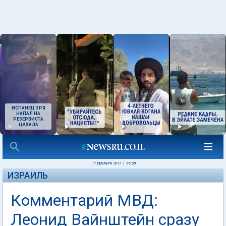
ИСПАНЕЦ ЗРЯ
НАПАЛ НА
РЕЗЕРВИСТА
ЦАХАЛА
17 ДЕКАБРЯ 2017
|
06:29
ИЗРАИЛЬ
Комментарий МВД:
Леонид Вайнштейн сразу