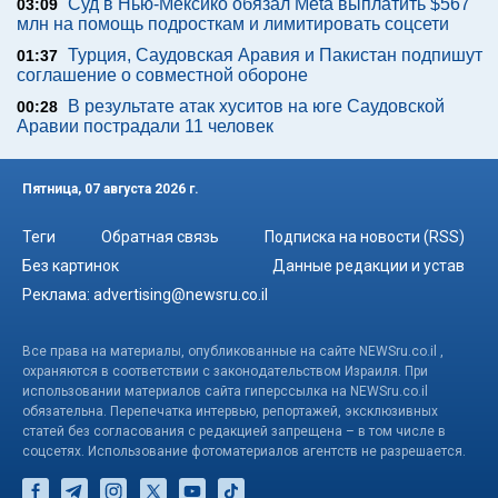
Суд в Нью-Мексико обязал Meta выплатить $567
03:09
млн на помощь подросткам и лимитировать соцсети
Турция, Саудовская Аравия и Пакистан подпишут
01:37
соглашение о совместной обороне
В результате атак хуситов на юге Саудовской
00:28
Аравии пострадали 11 человек
Пятница, 07 августа 2026 г.
Теги
Обратная связь
Подписка на новости (RSS)
Без картинок
Данные редакции и устав
Реклама:
advertising@newsru.co.il
Все права на материалы, опубликованные на сайте NEWSru.co.il ,
охраняются в соответствии с законодательством Израиля. При
использовании материалов сайта гиперссылка на NEWSru.co.il
обязательна. Перепечатка интервью, репортажей, эксклюзивных
статей без согласования с редакцией запрещена – в том числе в
соцсетях. Использование фотоматериалов агентств не разрешается.