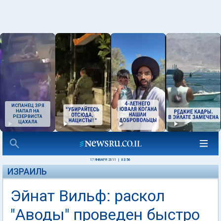
ИСПАНЕЦ ЗРЯ
НАПАЛ НА
РЕЗЕРВИСТА
ЦАХАЛА
17 ЯНВАРЯ 2011
|
03:56
ИЗРАИЛЬ
Эйнат Вильф: раскол
"Аводы" проведен быстро