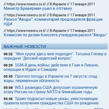
//
https://www.newsru.co.il/
//
В Израиле
//
17 января 2011
Министр Браверман ушел в отставку
//
https://www.newsru.co.il/
//
В Израиле
//
17 января 2011
Раскол "Аводы": комментарий председателя фракции
НДИ
//
https://www.newsru.co.il/
//
В Израиле
//
17 января 2011
Комиссия по делам Кнессета утвердила раскол "Аводы"
ВАЖНЫЕ НОВОСТИ
"Моя хуцпа здесь мне подходит". Татьяна Глезер в
06:32
передаче "Детский недетский вопрос"
1036-й день войны: действия в Газе и Ливане,
06:25
операции в Иудее и Самарии
Прогноз погоды в Израиле на 7 августа: спад
05:45
жары, переменная облачность
WSJ: разведка США допускает ограниченную
05:08
атаку России на страну NATO в ближайшие годы
Трамп подписал новые указы, ужесточающие
04:46
правила получения гражданства США по рождению