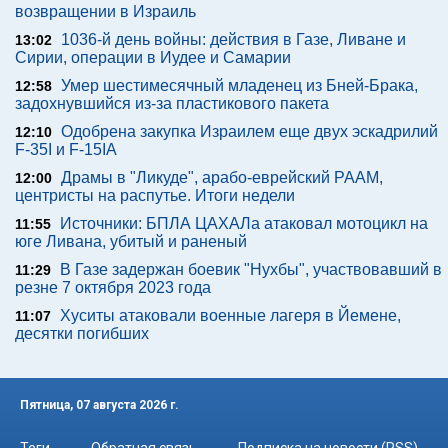
возвращении в Израиль
1036-й день войны: действия в Газе, Ливане и
13:02
Сирии, операции в Иудее и Самарии
Умер шестимесячный младенец из Бней-Брака,
12:58
задохнувшийся из-за пластикового пакета
Одобрена закупка Израилем еще двух эскадрилий
12:10
F-35I и F-15IA
Драмы в "Ликуде", арабо-еврейский РААМ,
12:00
центристы на распутье. Итоги недели
Источники: БПЛА ЦАХАЛа атаковал мотоцикл на
11:55
юге Ливана, убитый и раненый
В Газе задержан боевик "Нухбы", участвовавший в
11:29
резне 7 октября 2023 года
Хуситы атаковали военные лагеря в Йемене,
11:07
десятки погибших
Пятница, 07 августа 2026 г.
Теги
Обратная связь
Подписка на новости (RSS)