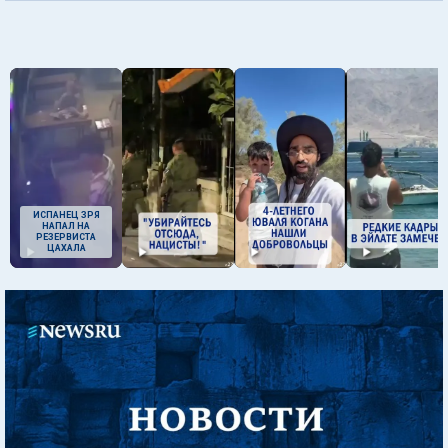
ИСПАНЕЦ ЗРЯ
НАПАЛ НА
РЕЗЕРВИСТА
ЦАХАЛА