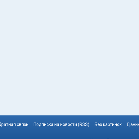
братная связь
Подписка на новости (RSS)
Без картинок
Данны