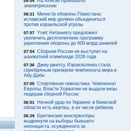
На Аляске произошло
09:04
землетрясение
Министр обороны Пакистана:
08:21
исламский мир должен объединиться
против израильской угрозы
Ynet: Нетаниягу предложил
07:57
увеличить десятилетнюю программу
укрепления обороны до 400 млрд шекелей
Сборная России не выступит на
07:54
шахматной олимпиаде 2026 года
Джиу-джитсу. Израильтянка стала
07:36
серебряным призером чемпионата мира в
Абу-Даби
Спортивная гимнастика. Чемпионат
07:05
Европы. Власти Хорватии не выдали визы
лидерам сборной России
Ночной удар по Украине: в Киевской
06:51
области есть жертвы, в их числе ребенок
Британские консерваторы
06:29
выдвинули на выборы бывшего
неонациста, осужденного за