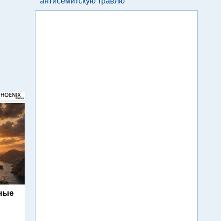
антисемитскую травлю
ьные