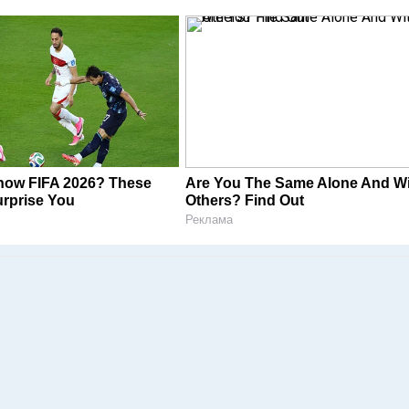
now FIFA 2026? These
Are You The Same Alone And W
rprise You
Others? Find Out
Реклама