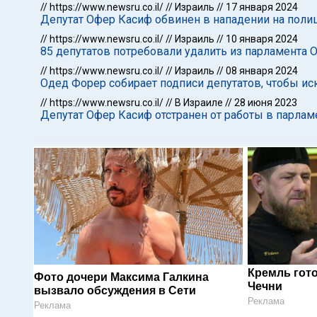
//
https://www.newsru.co.il/
//
Израиль
//
17 января 2024
Депутат Офер Касиф обвинен в нападении на поли
//
https://www.newsru.co.il/
//
Израиль
//
10 января 2024
85 депутатов потребовали удалить из парламента 
//
https://www.newsru.co.il/
//
Израиль
//
08 января 2024
Одед Форер собирает подписи депутатов, чтобы и
//
https://www.newsru.co.il/
//
В Израиле
//
28 июня 2023
Депутат Офер Касиф отстранен от работы в парлам
Кремль гот
Фото дочери Максима Галкина
Чечни
вызвало обсуждения в Сети
Реклама
Реклама