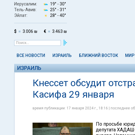
Иерусалим:
19° -
30°
Тель-Авив:
25° -
31°
Эйлат:
28° -
40°
$
3.006 ₪
€
3.463 ₪
ВСЕ НОВОСТИ
ИЗРАИЛЬ
БЛИЖНИЙ ВОСТОК
МИР
ИЗРАИЛЬ
Кнессет обсудит отстр
Касифа 29 января
время публикации: 17 января 2024 г., 18:16 | последнее об
По просьбе юрид
депутата ХАДАШ-