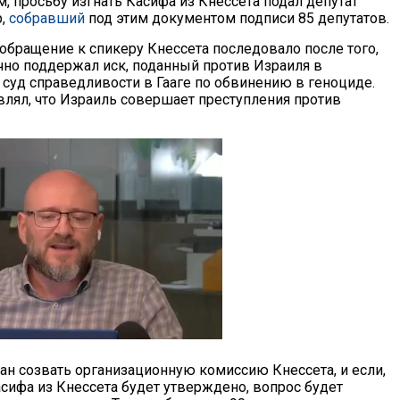
, просьбу изгнать Касифа из Кнессета подал депутат
р,
собравший
под этим документом подписи 85 депутатов.
 обращение к спикеру Кнессета последовало после того,
чно поддержал иск, поданный против Израиля в
уд справедливости в Гааге по обвинению в геноциде.
влял, что Израиль совершает преступления против
зан созвать организационную комиссию Кнессета, и если,
сифа из Кнессета будет утверждено, вопрос будет