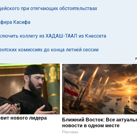
цейского при отягчающих обстоятельствах
Офера Касифа
сключить коллегу из ХАДАШ-ТААЛ из Кнессета
ентских комиссиях до конца летней сессии
овит нового лидера
Ближний Восток: Все актуал
новости в одном месте
Реклама