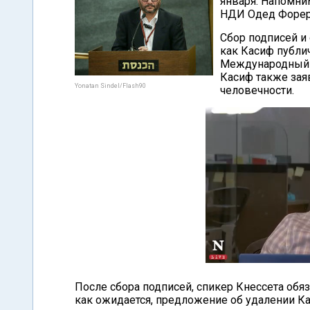
января. Напомним
НДИ Одед Форе
Сбор подписей и
как Касиф публи
Международный с
Касиф также зая
Yonatan Sindel/Flash90
человечности.
После сбора подписей, спикер Кнессета обя
как ожидается, предложение об удалении Ка