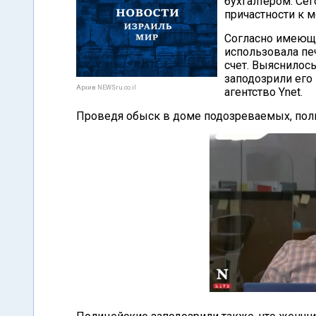
бухгалтером. Се
причастности к 
Согласно имеющ
использовала пе
счет. Выяснилось
заподозрили его 
Архив NEWSru.co.il
агентство Ynet.
Проведя обыск в доме подозреваемых, поли