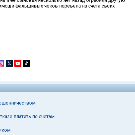
на и ее сыновья несколько лет назад ограбили другую
помощи фальшивых чеков перевела на счета своих
 мошенничеством
тказе платить по счетам
иком