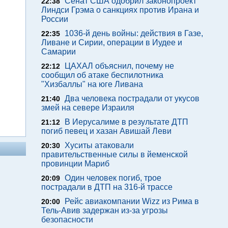
Сенат США одобрил законопроект
22:38
Линдси Грэма о санкциях против Ирана и
России
1036-й день войны: действия в Газе,
22:35
Ливане и Сирии, операции в Иудее и
Самарии
ЦАХАЛ объяснил, почему не
22:12
сообщил об атаке беспилотника
"Хизбаллы" на юге Ливана
Два человека пострадали от укусов
21:40
змей на севере Израиля
В Иерусалиме в результате ДТП
21:12
погиб певец и хазан Авишай Леви
Хуситы атаковали
20:30
правительственные силы в йеменской
провинции Мариб
Один человек погиб, трое
20:09
пострадали в ДТП на 316-й трассе
Рейс авиакомпании Wizz из Рима в
20:00
Тель-Авив задержан из-за угрозы
безопасности