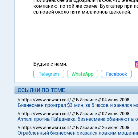
Полицейские заподозрили также, что женщи
компанию, по той же схеме. Бухгалтер при 
сыновей около пяти миллионов шекелей.
Будьте с нами:
Telegram
WhatsApp
Facebook
ССЫЛКИ ПО ТЕМЕ
//
https://www.newsru.co.il/
//
В Израиле
//
04 июля 2008
Бизнесмен проиграл $3 млн. за 5 часов и занялся
//
https://www.newsru.co.il/
//
В Израиле
//
02 июля 2008
Armani против Гайдамака: бизнесмена обвиняют в о
//
https://www.newsru.co.il/
//
В Израиле
//
26 июня 2008
Ограбленный бизнесмен оказался ловким мошенн