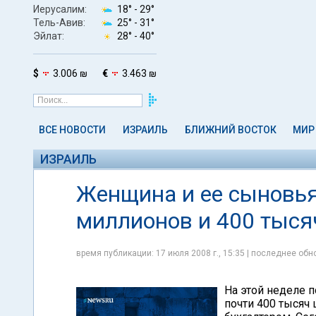
Иерусалим:
18° -
29°
Тель-Авив:
25° -
31°
Эйлат:
28° -
40°
$
3.006 ₪
€
3.463 ₪
ВСЕ НОВОСТИ
ИЗРАИЛЬ
БЛИЖНИЙ ВОСТОК
МИР
ИЗРАИЛЬ
Женщина и ее сыновья
миллионов и 400 тыся
время публикации: 17 июля 2008 г., 15:35 | последнее обно
На этой неделе 
почти 400 тысяч 