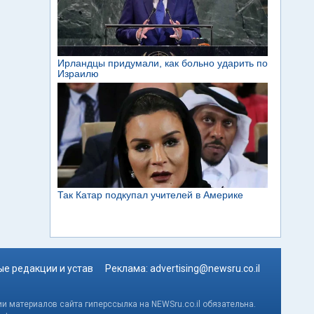
е редакции и устав
Реклама:
advertising@newsru.co.il
и материалов сайта гиперссылка на NEWSru.co.il обязательна.