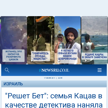
ИСПАНЕЦ ЗРЯ
НАПАЛ НА
РЕЗЕРВИСТА
ЦАХАЛА
17 ИЮЛЯ 2011
|
22:59
ИЗРАИЛЬ
"Решет Бет": семья Кацав в
качестве детектива наняла