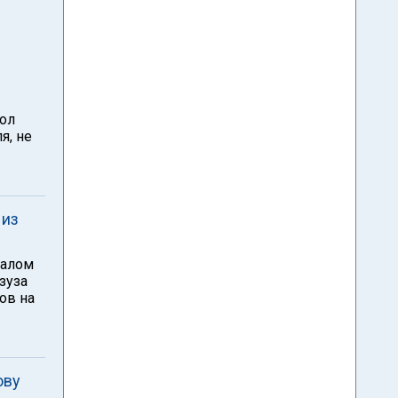
кол
я, не
 из
чалом
зуза
ов на
ову