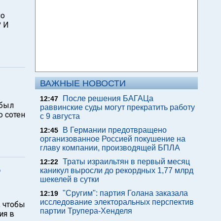
ло
? И
ВАЖНЫЕ НОВОСТИ
После решения БАГАЦа
12:47
 был
раввинские суды могут прекратить работу
ю сотен
с 9 августа
В Германии предотвращено
12:45
организованное Россией покушение на
главу компании, производящей БПЛА
Траты израильтян в первый месяц
12:22
о
каникул выросли до рекордных 1,77 млрд
шекелей в сутки
"Сругим": партия Голана заказала
12:19
исследование электоральных перспектив
, чтобы
партии Трупера-Хенделя
ия в