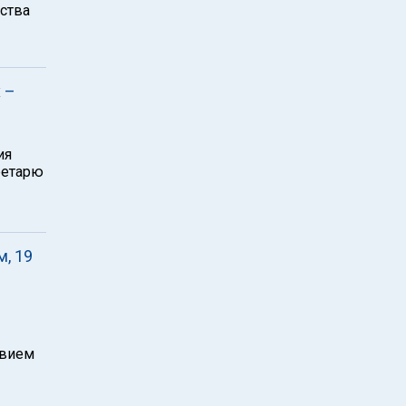
ства
 –
ия
ретарю
, 19
твием