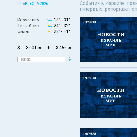
События в Израиле: поли
06 АВГУСТА 2026
интервью, репортажи, о
Иерусалим:
18° -
31°
Тель-Авив:
24° -
32°
Эйлат:
28° -
41°
$
3.001 ₪
€
3.466 ₪