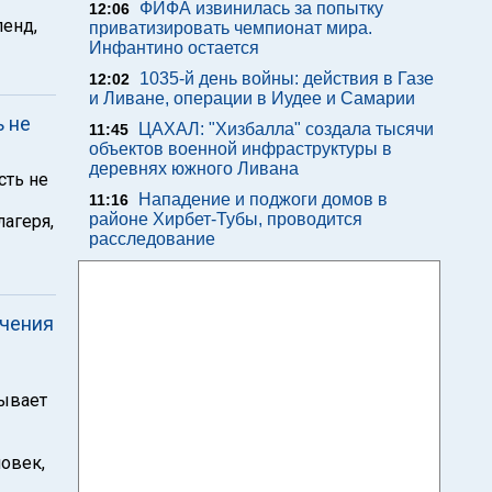
ФИФА извинилась за попытку
12:06
енд,
приватизировать чемпионат мира.
Инфантино остается
1035-й день войны: действия в Газе
12:02
и Ливане, операции в Иудее и Самарии
ь не
ЦАХАЛ: "Хизбалла" создала тысячи
11:45
объектов военной инфраструктуры в
деревнях южного Ливана
сть не
Нападение и поджоги домов в
11:16
районе Хирбет-Тубы, проводится
агеря,
расследование
ючения
зывает
ловек,