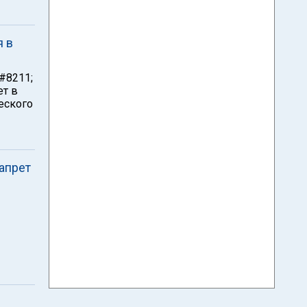
я в
#8211;
ет в
еского
апрет