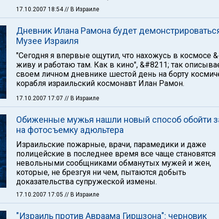
17.10.2007 18:54
// В Израиле
Дневник Илана Рамона будет демонстрироватьс
Музее Израиля
"Сегодня я впервые ощутил, что нахожусь в космосе &
живу и работаю там. Как в кино", &#8211; так описыва
своем личном дневнике шестой день на борту космич
корабля израильский космонавт Илан Рамон.
17.10.2007 17:07
// В Израиле
Обиженные мужья нашли новый способ обойти з
на фотосъемку адюльтера
Израильские пожарные, врачи, парамедики и даже
полицейские в последнее время все чаще становятся
невольными сообщниками обманутых мужей и жен,
которые, не брезгуя ни чем, пытаются добыть
доказательства супружеской измены.
17.10.2007 17:05
// В Израиле
"Израиль против Авраама Гиршзона": черновик