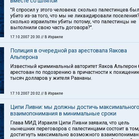
вместе со шляпой"
"Я спросил у этого человека: сколько палестинцев бы
убито из-за того, что мы не ликвидировали поселения
сколько израильтян убиты потому, что палестинцы не
выполнили свою часть договора?".
17.10.2007 20:30
// В Израиле
Полиция в очередной раз арестовала Яакова
Альперона
Известный криминальный авторитет Яаков Альперон
арестован по подозрению в причастности к похищени
тысяч долларов у жителя Раананы.
17.10.2007 20:02
// В Израиле
Ципи Ливни: мы должны достичь максимальног
взаимопонимания в минимальные сроки
Глава МИД Израиля Ципи Ливни заявила, что цель
нынешних переговоров с палестинцами состоит в том
достигнуть максимально возможного взаимопониман