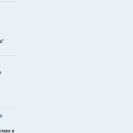
".
в
е
рман и