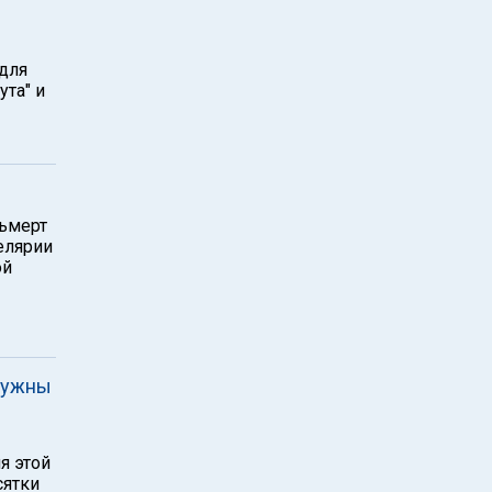
для
ута" и
льмерт
елярии
ой
нужны
я этой
сятки