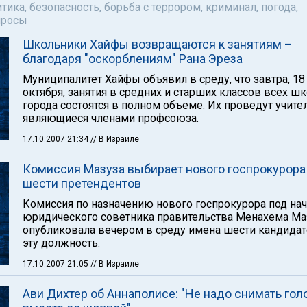
тика, безопасность, борьба с террором, криминал, погода,
просы
Школьники Хайфы возвращаются к занятиям –
благодаря "оскорблениям" Рана Эреза
Муниципалитет Хайфы объявил в среду, что завтра, 18
октября, занятия в средних и старших классов всех ш
города состоятся в полном объеме. Их проведут учител
являющиеся членами профсоюза.
17.10.2007 21:34
// В Израиле
Комиссия Мазуза выбирает нового госпрокурора
шести претендентов
Комиссия по назначению нового госпрокурора под на
юридического советника правительства Менахема Ма
опубликовала вечером в среду имена шести кандидат
эту должность.
17.10.2007 21:05
// В Израиле
Ави Дихтер об Аннаполисе: "Не надо снимать гол