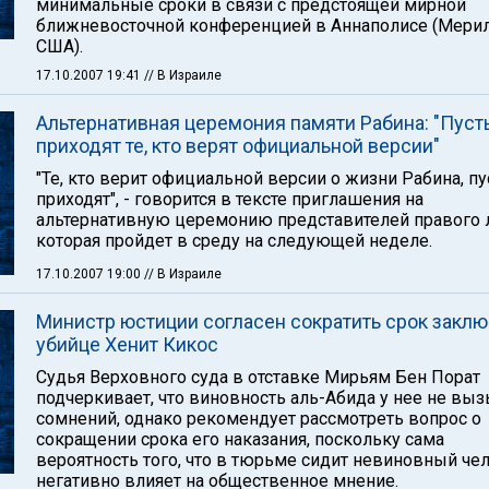
минимальные сроки в связи с предстоящей мирной
ближневосточной конференцией в Аннаполисе (Мерил
США).
17.10.2007 19:41
// В Израиле
Альтернативная церемония памяти Рабина: "Пуст
приходят те, кто верят официальной версии"
"Те, кто верит официальной версии о жизни Рабина, пу
приходят", - говорится в тексте приглашения на
альтернативную церемонию представителей правого л
которая пройдет в среду на следующей неделе.
17.10.2007 19:00
// В Израиле
Министр юстиции согласен сократить срок закл
убийце Хенит Кикос
Судья Верховного суда в отставке Мирьям Бен Порат
подчеркивает, что виновность аль-Абида у нее не вы
сомнений, однако рекомендует рассмотреть вопрос о
сокращении срока его наказания, поскольку сама
вероятность того, что в тюрьме сидит невиновный че
негативно влияет на общественное мнение.