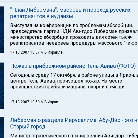
"План Либермана": массовый переход русских
репатриантов в иудаизм
Выступая на конференции по проблемам абсорбции,
председатель партии НДИ Авигдор Либерман призвал
министерство абсорбции проводить для сотен тысяч
реапатриантов-неевреев процедуры массового "гиюра
17.10.2007 10:57
// В Израиле
Пожар в прибрежном районе Тель-Авива (ФОТО)
Сегодня, в среду 17 октября, в районе улицы а-Яркон, 
центре Тель-Авива, произошел пожар. На место
происшествия прибыли машины скорой помощи.
17.10.2007 10:50
// В Израиле
Либерман о разделе Иерусалима: Абу-Дис - это н
Старый город
Министр стратегического планирования Авигдор Либе