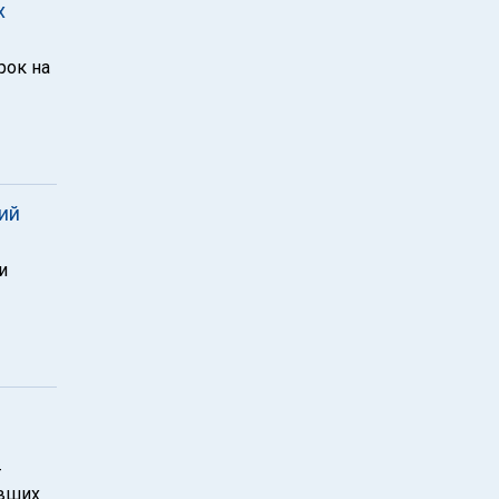
х
рок на
ий
и
т
евших