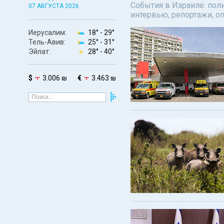
События в Израиле: поли
07 АВГУСТА 2026
интервью, репортажи, о
Иерусалим:
18° -
29°
Тель-Авив:
25° -
31°
Эйлат:
28° -
40°
$
3.006 ₪
€
3.463 ₪