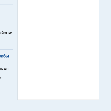
ийстве
ужбы
ак он
а