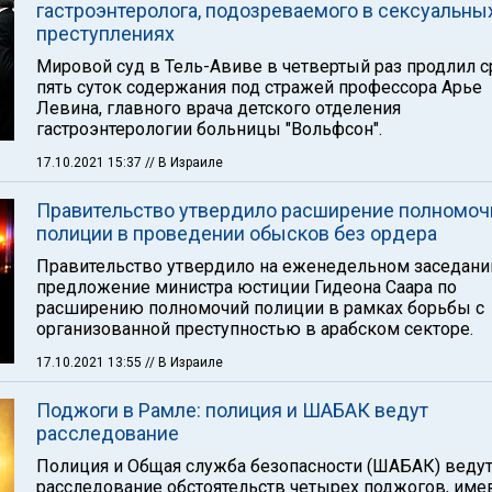
гастроэнтеролога, подозреваемого в сексуальны
преступлениях
Мировой суд в Тель-Авиве в четвертый раз продлил с
пять суток содержания под стражей профессора Арье
Левина, главного врача детского отделения
гастроэнтерологии больницы "Вольфсон".
17.10.2021 15:37
// В Израиле
Правительство утвердило расширение полномоч
полиции в проведении обысков без ордера
Правительство утвердило на еженедельном заседани
предложение министра юстиции Гидеона Саара по
расширению полномочий полиции в рамках борьбы с
организованной преступностью в арабском секторе.
17.10.2021 13:55
// В Израиле
Поджоги в Рамле: полиция и ШАБАК ведут
расследование
Полиция и Общая служба безопасности (ШАБАК) веду
расследование обстоятельств четырех поджогов, им