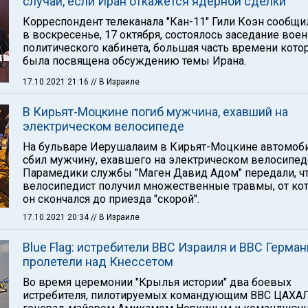
случай, если Иран откажется ядерной сделки
Корреспондент телеканала "Кан-11" Гили Коэн сообщил
в воскресенье, 17 октября, состоялось заседание воен
политического кабинета, большая часть времени кото
была посвящена обсуждению темы Ирана.
17.10.2021 21:16
// В Израиле
В Кирьят-Моцкине погиб мужчина, ехавший на
электрическом велосипеде
На бульваре Иерушалаим в Кирьят-Моцкине автомоб
сбил мужчину, ехавшего на электрическом велосипед
Парамедики службы "Маген Давид Адом" передали, ч
велосипедист получил множественные травмы, от ко
он скончался до приезда "скорой".
17.10.2021 20:34
// В Израиле
Blue Flag: истребители ВВС Израиля и ВВС Герма
пролетели над Кнессетом
Во время церемонии "Крылья истории" два боевых
истребителя, пилотируемых командующим ВВС ЦАХА