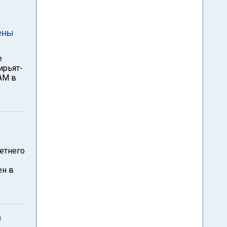
ены
е
ирьят-
АМ в
летнего
ен в
а