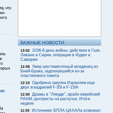
а, что
но-
рого
ВАЖНЫЕ НОВОСТИ
1036-й день войны: действия в Газе,
13:02
иль
Ливане и Сирии, операции в Иудее и
е.
Самарии
то
Умер шестимесячный младенец из
12:58
торых
Бней-Брака, задохнувшийся из-за
пластикового пакета
Одобрена закупка Израилем еще
12:10
двух эскадрилий F-35I и F-15IA
нии
Драмы в "Ликуде", арабо-еврейский
12:00
РААМ, центристы на распутье. Итоги
недели
Ла
Источники: БПЛА ЦАХАЛа атаковал
11:55