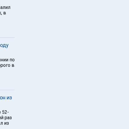
валил
, в
воду
инии по
орого в
он из
 52-
й раз
л из