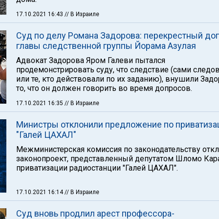
17.10.2021 16:43
// В Израиле
Суд по делу Романа Задорова: перекрестный до
главы следственной группы Йорама Азулая
Адвокат Задорова Яром Галеви пытался
продемонстрировать суду, что следствие (сами следо
или те, кто действовали по их заданию), внушили Зад
то, что он должен говорить во время допросов.
17.10.2021 16:35
// В Израиле
Министры отклонили предложение по приватиза
"Галей ЦАХАЛ"
Межминистерская комиссия по законодательству отк
законопроект, представленный депутатом Шломо Кар
приватизации радиостанции "Галей ЦАХАЛ".
17.10.2021 16:14
// В Израиле
Суд вновь продлил арест профессора-