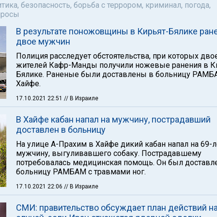
тика, безопасность, борьба с террором, криминал, погода,
просы
В результате поножовщины в Кирьят-Бялике ран
двое мужчин
Полиция расследует обстоятельства, при которых дво
жителей Кафр-Манды получили ножевые ранения в К
Бялике. Раненые были доставлены в больницу РАМБ
Хайфе.
17.10.2021 22:51
// В Израиле
В Хайфе кабан напал на мужчину, пострадавший
доставлен в больницу
На улице А-Прахим в Хайфе дикий кабан напал на 69-
мужчину, выгуливавшего собаку. Пострадавшему
потребовалась медицинская помощь. Он был доставл
больницу РАМБАМ с травмами ног.
17.10.2021 22:06
// В Израиле
СМИ: правительство обсуждает план действий н