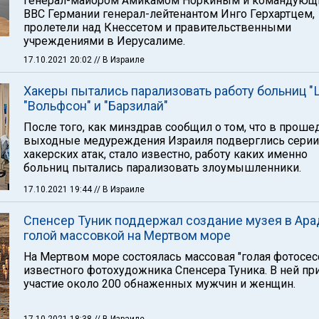
генерал-майором Амикамом Норкиным и командую
ВВС Германии генерал-лейтенантом Инго Герхартцем,
пролетели над Кнессетом и правительственными
учреждениями в Иерусалиме.
17.10.2021 20:02
// В Израиле
Хакеры пытались парализовать работу больниц "
"Вольфсон" и "Барзилай"
После того, как минздрав сообщил о том, что в прош
выходные медуреждения Израиля подверглись серии
хакерских атак, стало известно, работу каких именно
больниц пытались парализовать злоумышленники.
17.10.2021 19:44
// В Израиле
Спенсер Туник поддержал создание музея в Ара
голой массовкой на Мертвом море
На Мертвом море состоялась массовая "голая фотосес
известного фотохудожника Спенсера Туника. В ней пр
участие около 200 обнаженных мужчин и женщин.