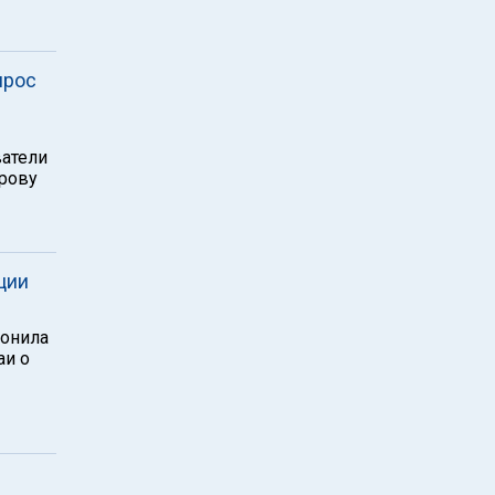
прос
ватели
орову
ции
лонила
аи о