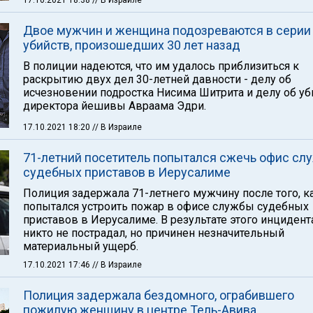
17.10.2021 18:38
// В Израиле
Двое мужчин и женщина подозреваются в серии
убийств, произошедших 30 лет назад
В полиции надеются, что им удалось приблизиться к
раскрытию двух дел 30-летней давности - делу об
исчезновении подростка Нисима Шитрита и делу об уб
директора йешивы Авраама Эдри.
17.10.2021 18:20
// В Израиле
71-летний посетитель попытался сжечь офис сл
судебных приставов в Иерусалиме
Полиция задержала 71-летнего мужчину после того, к
попытался устроить пожар в офисе службы судебных
приставов в Иерусалиме. В результате этого инцидент
никто не пострадал, но причинен незначительный
материальный ущерб.
17.10.2021 17:46
// В Израиле
Полиция задержала бездомного, ограбившего
пожилую женщину в центре Тель-Авива