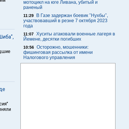
щим
мотоцикл на юге Ливана, убитый и
раненый
В Газе задержан боевик "Нухбы",
11:29
участвовавший в резне 7 октября 2023
года
Хуситы атаковали военные лагеря в
11:07
Шиба",
Йемене, десятки погибших
Осторожно, мошенники:
10:56
едшие
фишинговая рассылка от имени
Налогового управления
де
сия"
иняли