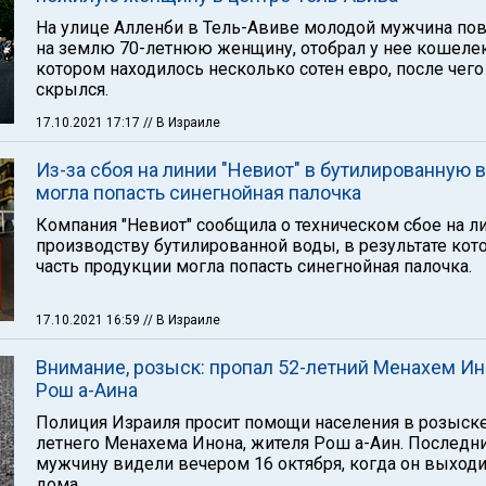
На улице Алленби в Тель-Авиве молодой мужчина по
на землю 70-летнюю женщину, отобрал у нее кошелек
котором находилось несколько сотен евро, после чего
скрылся.
17.10.2021 17:17
// В Израиле
Из-за сбоя на линии "Невиот" в бутилированную 
могла попасть синегнойная палочка
Компания "Невиот" сообщила о техническом сбое на л
производству бутилированной воды, в результате кот
часть продукции могла попасть синегнойная палочка.
17.10.2021 16:59
// В Израиле
Внимание, розыск: пропал 52-летний Менахем Ин
Рош а-Аина
Полиция Израиля просит помощи населения в розыске
летнего Менахема Инона, жителя Рош а-Аин. Последни
мужчину видели вечером 16 октября, когда он выходи
дома.