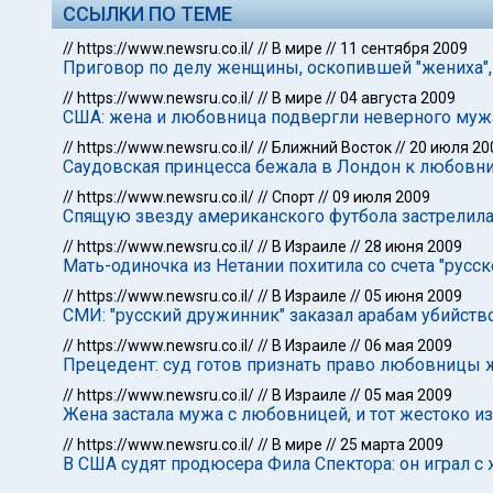
ССЫЛКИ ПО ТЕМЕ
//
https://www.newsru.co.il/
//
В мире
//
11 сентября 2009
Приговор по делу женщины, оскопившей "жениха", 
//
https://www.newsru.co.il/
//
В мире
//
04 августа 2009
США: жена и любовница подвергли неверного муж
//
https://www.newsru.co.il/
//
Ближний Восток
//
20 июля 20
Саудовская принцесса бежала в Лондон к любовн
//
https://www.newsru.co.il/
//
Спорт
//
09 июля 2009
Спящую звезду американского футбола застрелил
//
https://www.newsru.co.il/
//
В Израиле
//
28 июня 2009
Мать-одиночка из Нетании похитила со счета "русс
//
https://www.newsru.co.il/
//
В Израиле
//
05 июня 2009
СМИ: "русский дружинник" заказал арабам убийств
//
https://www.newsru.co.il/
//
В Израиле
//
06 мая 2009
Прецедент: суд готов признать право любовницы
//
https://www.newsru.co.il/
//
В Израиле
//
05 мая 2009
Жена застала мужа с любовницей, и тот жестоко и
//
https://www.newsru.co.il/
//
В мире
//
25 марта 2009
В США судят продюсера Фила Спектора: он играл с