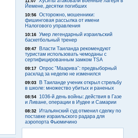
Хуситы атаковали военные лагеря в
11:07
Йемене, десятки погибших
Осторожно, мошенники:
10:56
фишинговая рассылка от имени
Налогового управления
Умер легендарный израильский
10:16
баскетбольный тренер
Власти Таиланда рекомендуют
09:47
туристам использовать чемоданы с
сертифицированным замком TSA
Опрос "Mаарива": предвыборный
09:17
расклад за неделю не изменился
В Таиланде ученик открыл стрельбу
09:03
в школе: множество убитых и раненых
1036-й день войны: действия в Газе
08:54
и Ливане, операции в Иудее и Самарии
Итальянский суд отменил сделку по
08:32
поставке израильского радара для
аэропорта Фьюмичино