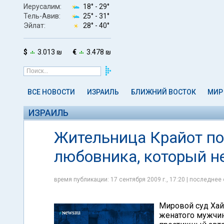
Иерусалим:
18° -
29°
Тель-Авив:
25° -
31°
Эйлат:
28° -
40°
$
3.013 ₪
€
3.478 ₪
ВСЕ НОВОСТИ
ИЗРАИЛЬ
БЛИЖНИЙ ВОСТОК
МИР
ИЗРАИЛЬ
Жительница Крайот по
любовника, который н
время публикации: 17 сентября 2009 г., 17:20 | последнее 
Мировой суд Хай
женатого мужчин