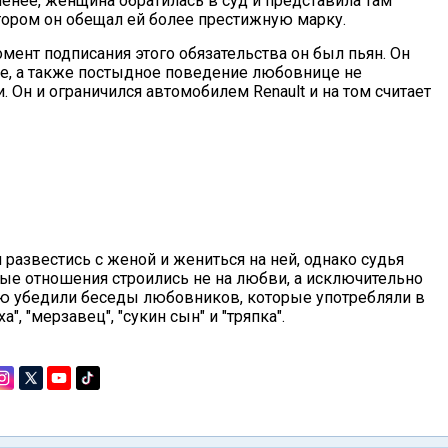
менее, женщина обратилась в суд и представила там
тором он обещал ей более престижную марку.
мент подписания этого обязательства он был пьян. Он
е, а также постыдное поведение любовнице не
. Он и ограничился автомобилем Renault и на том считает
развестись с женой и жениться на ней, однако судья
ные отношения строились не на любви, а исключительно
ью убедили беседы любовников, которые употребляли в
, "мерзавец", "сукин сын" и "тряпка".