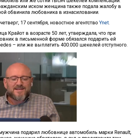
мобиль или же сотни тысяч шекелей компенсации.
ражданским иском женщина также подала жалобу в
рой обвинила любовника в изнасиловании.
четверг, 17 сентября, новостное агентство
Ynet
.
ца Крайот в возрасте 50 лет, утверждала, что при
овник в письменной форме обязался подарить ей
edes – или же выплатить 400.000 шекелей отступного.
 мужчина подарил любовнице автомобиль марки Renault,