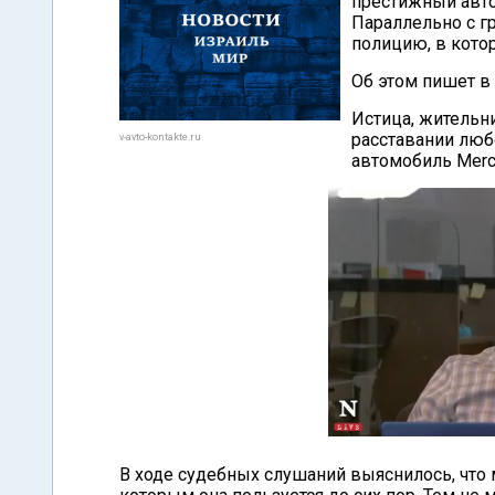
престижный авто
Параллельно с г
полицию, в кото
Об этом пишет в 
Истица, жительни
расставании люб
v-avto-kontakte.ru
автомобиль Merc
В ходе судебных слушаний выяснилось, что