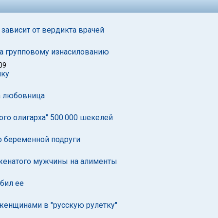
зависит от вердикта врачей
а групповому изнасилованию
09
ику
а любовница
кого олигарха" 500.000 шекелей
о беременной подруги
 женатого мужчины на алименты
збил ее
 женщинами в "русскую рулетку"