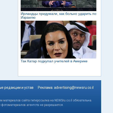
е редакции и устав
Реклама:
advertising@newsru.co.il
и материалов сайта гиперссылка на NEWSru.co.il обязательна.
е фотоматериалов агентств не разрешается.