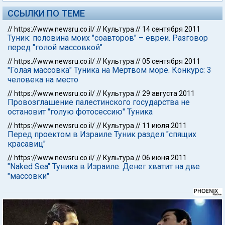
ССЫЛКИ ПО ТЕМЕ
//
https://www.newsru.co.il/
//
Культура
//
14 сентября 2011
Туник: половина моих "соавторов" – евреи. Разговор
перед "голой массовкой"
//
https://www.newsru.co.il/
//
Культура
//
05 сентября 2011
"Голая массовка" Туника на Мертвом море. Конкурс: 3
человека на место
//
https://www.newsru.co.il/
//
Культура
//
29 августа 2011
Провозглашение палестинского государства не
остановит "голую фотосессию" Туника
//
https://www.newsru.co.il/
//
Культура
//
11 июля 2011
Перед проектом в Израиле Туник раздел "спящих
красавиц"
//
https://www.newsru.co.il/
//
Культура
//
06 июня 2011
"Naked Sea" Туника в Израиле. Денег хватит на две
"массовки"