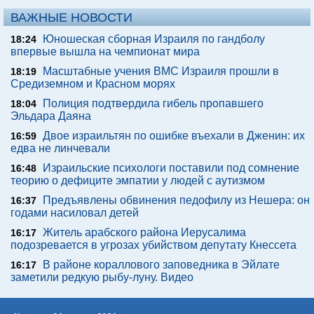
ВАЖНЫЕ НОВОСТИ
Юношеская сборная Израиля по гандболу
18:24
впервые вышла на чемпионат мира
Масштабные учения ВМС Израиля прошли в
18:19
Средиземном и Красном морях
Полиция подтвердила гибель пропавшего
18:04
Эльдара Даяна
Двое израильтян по ошибке въехали в Дженин: их
16:59
едва не линчевали
Израильские психологи поставили под сомнение
16:48
теорию о дефиците эмпатии у людей с аутизмом
Предъявлены обвинения педофилу из Нешера: он
16:37
годами насиловал детей
Житель арабского района Иерусалима
16:17
подозревается в угрозах убийством депутату Кнессета
В районе кораллового заповедника в Эйлате
16:17
заметили редкую рыбу-луну. Видео