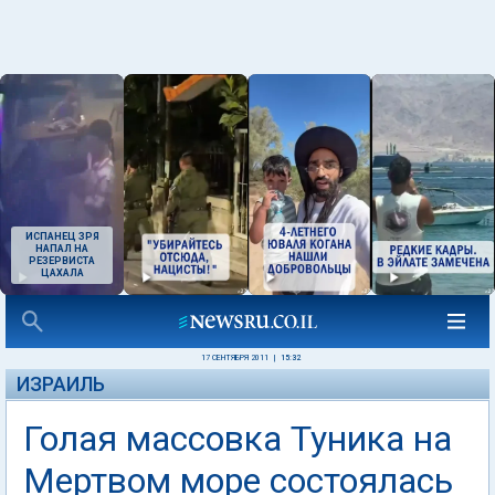
ИСПАНЕЦ ЗРЯ
НАПАЛ НА
РЕЗЕРВИСТА
ЦАХАЛА
17 СЕНТЯБРЯ 2011
|
15:32
ИЗРАИЛЬ
Голая массовка Туника на
Мертвом море состоялась