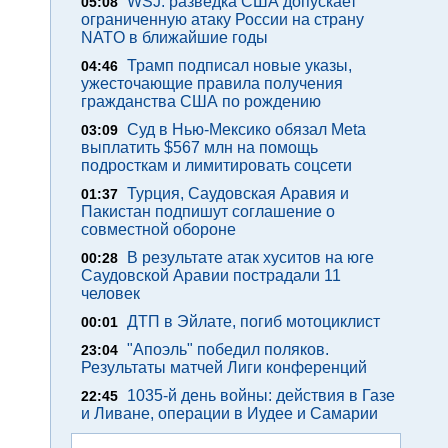
WSJ: разведка США допускает
05:08
ограниченную атаку России на страну
NATO в ближайшие годы
Трамп подписал новые указы,
04:46
ужесточающие правила получения
гражданства США по рождению
Суд в Нью-Мексико обязал Meta
03:09
выплатить $567 млн на помощь
подросткам и лимитировать соцсети
Турция, Саудовская Аравия и
01:37
Пакистан подпишут соглашение о
совместной обороне
В результате атак хуситов на юге
00:28
Саудовской Аравии пострадали 11
человек
ДТП в Эйлате, погиб мотоциклист
00:01
"Апоэль" победил поляков.
23:04
Результаты матчей Лиги конференций
1035-й день войны: действия в Газе
22:45
и Ливане, операции в Иудее и Самарии