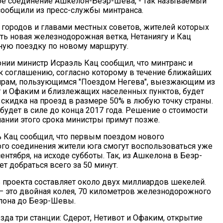
е соединение Ашкелон-Беэр-Шева, - так называемый
 сообщили из пресс-службы минтранса.
 городов и главами местных советов, жителей которых
ть новая железнодорожная ветка, Нетаниягу и Кац
ую поездку по новому маршруту.
нии министр Исраэль Кац сообщил, что минтранс и
 соглашению, согласно которому в течение ближайших
ирам, пользующимся "Поездом Негева", выезжающим из
т и Офаким и близлежащих населенных пунктов, будет
 скидка на проезд в размере 50% в любую точку страны.
будет в силе до конца 2017 года. Решение о стоимости
чании этого срока министры примут позже.
 Кац сообщил, что первым поездом нового
о соединения жители юга смогут воспользоваться уже
сентября, на исходе субботы. Так, из Ашкелона в Беэр-
т добраться всего за 50 минут.
 проекта составляет около двух миллиардов шекелей.
 это двойная колея, 70 километров железнодорожного
лона до Беэр-Шевы.
зда три станции: Сдерот, Нетивот и Офаким, открытие