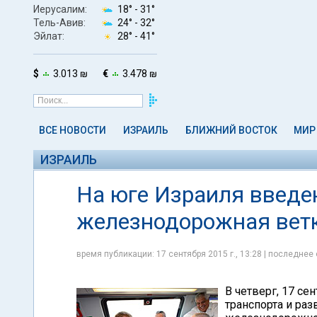
Иерусалим:
18° -
31°
Тель-Авив:
24° -
32°
Эйлат:
28° -
41°
$
3.013 ₪
€
3.478 ₪
ВСЕ НОВОСТИ
ИЗРАИЛЬ
БЛИЖНИЙ ВОСТОК
МИР
ИЗРАИЛЬ
На юге Израиля введе
железнодорожная вет
время публикации: 17 сентября 2015 г., 13:28 | последнее 
В четверг, 17 се
транспорта и ра