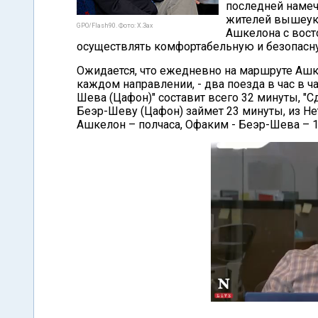
последней намеч
жителей вышеук
GPO/Flash90. Фото: Х.Зах
Ашкелона с восто
осуществлять комфортабельную и безопасну
Ожидается, что ежедневно на маршруте Ашк
каждом направлении, - два поезда в час в ча
Шева (Цафон)" составит всего 32 минуты, "Сд
Беэр-Шеву (Цафон) займет 23 минуты, из Н
Ашкелон – полчаса, Офаким - Беэр-Шева – 1