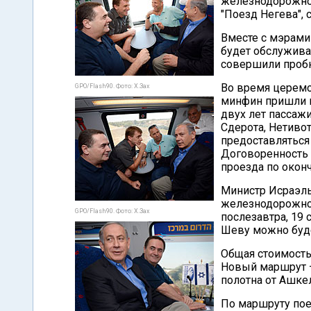
железнодорожно
"Поезд Негева",
Вместе с мэрами
будет обслужива
совершили пробн
Во время церемо
GPO/Flash90. Фото: Х.Зах
минфин пришли к
двух лет пассаж
Сдерота, Нетиво
предоставляться
Договоренность 
проезда по окон
Министр Исраэль
железнодорожног
GPO/Flash90. Фото: Х.Зах
послезавтра, 19 
Шеву можно буде
Общая стоимость
Новый маршрут –
полотна от Ашке
По маршруту пое