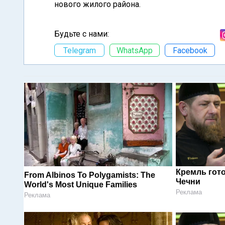
нового жилого района.
Будьте с нами:
Telegram
WhatsApp
Facebook
Кремль гот
From Albinos To Polygamists: The
Чечни
World's Most Unique Families
Реклама
Реклама