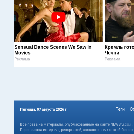
Sensual Dance Scenes We Saw In
Кремль гот
Movies
Чечни
Реклама
Реклама
Теги
О
Пятница, 07 августа 2026 г.
Все права на материалы, опубликованные на сайте NEWSru.co.il 
Перепечатка интервью, репортажей, эксклюзивных статей без со