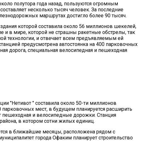
 около полутора года назад, пользуются огромным
составляет несколько тысяч человек. За последние
лезнодорожных маршрутах достигло более 90 тысяч.
создания которой составила около 56 миллионов шекелей,
е и в мире, которой не страшны ракетные обстрелы, так
ной технологии, и отвечает всем предъявляемым ей
станцией предусмотрена автостоянка на 400 парковочных
ная дорога, специальная велосипедная и пешеходная
ции "Нетивот " составила около 50-ти миллионов
50 парковочных мест, в будущем планируется расширить
дут пешеходная и велосипедные дорожки. Станция
 района, в котором сотни жилых единиц.
ется в ближайшие месяцы, расположена рядом с
муниципалитет города Офаким планирует строительство