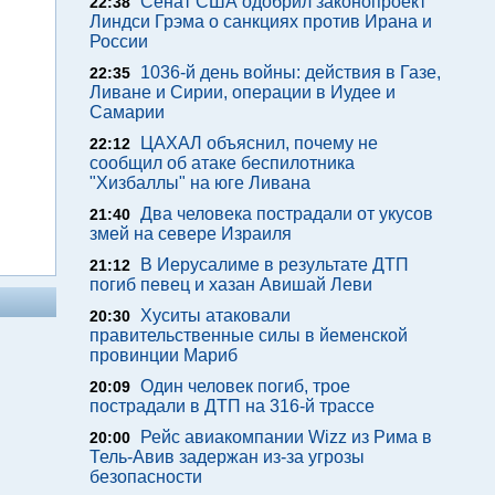
Сенат США одобрил законопроект
22:38
Линдси Грэма о санкциях против Ирана и
России
1036-й день войны: действия в Газе,
22:35
Ливане и Сирии, операции в Иудее и
Самарии
ЦАХАЛ объяснил, почему не
22:12
сообщил об атаке беспилотника
"Хизбаллы" на юге Ливана
Два человека пострадали от укусов
21:40
змей на севере Израиля
В Иерусалиме в результате ДТП
21:12
погиб певец и хазан Авишай Леви
Хуситы атаковали
20:30
правительственные силы в йеменской
провинции Мариб
Один человек погиб, трое
20:09
пострадали в ДТП на 316-й трассе
Рейс авиакомпании Wizz из Рима в
20:00
Тель-Авив задержан из-за угрозы
безопасности