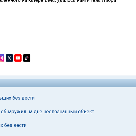
вленного на катере ВМС, удалось найти тела Лиора
вших без вести
 обнаружил на дне неопознанный объект
х без вести