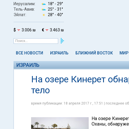
Иерусалим:
18° -
29°
Тель-Авив:
25° -
31°
Эйлат:
28° -
40°
$
3.006 ₪
€
3.463 ₪
ВСЕ НОВОСТИ
ИЗРАИЛЬ
БЛИЖНИЙ ВОСТОК
МИР
ИЗРАИЛЬ
На озере Кинерет обн
тело
время публикации: 18 апреля 2017 г., 17:51 | последнее об
На озере Кинере
Оханы, обнаруже