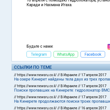
16 апреля с помощью гидролокатора, устано
Каради и Нахмана Итаха.
Будьте с нами:
Telegram
WhatsApp
Facebook
ССЫЛКИ ПО ТЕМЕ
//
https://www.newsru.co.il/
//
В Израиле
//
17 апреля 2017
На озере Кинерет найдены тела двух из трех пропа
//
https://www.newsru.co.il/
//
В Израиле
//
17 апреля 2017
Поиски пропавших на Кинерете: гидролокатор ВМС
//
https://www.newsru.co.il/
//
В Израиле
//
17 апреля 2017
На Кинерете продолжаются поиски троих пропавши
//
https://www.newsru.co.il/
//
В Израиле
//
16 апреля 2017