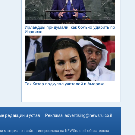
е редакции и устав
Реклама:
advertising@newsru.co.il
и материалов сайта гиперссылка на NEWSru.co.il обязательна.