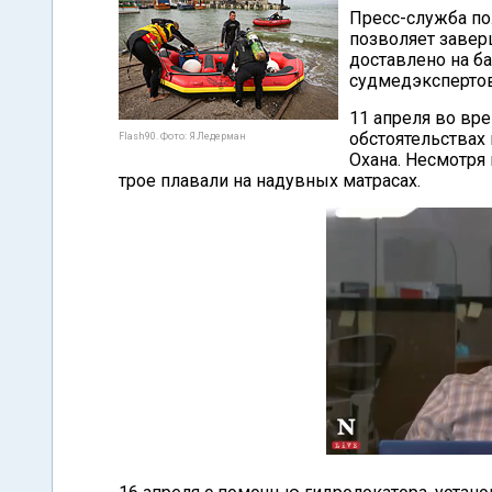
Пресс-служба пол
позволяет завер
доставлено на б
судмедэкспертов
11 апреля во вр
обстоятельствах 
Flash90. Фото: Я.Ледерман
Охана. Несмотря
трое плавали на надувных матрасах.