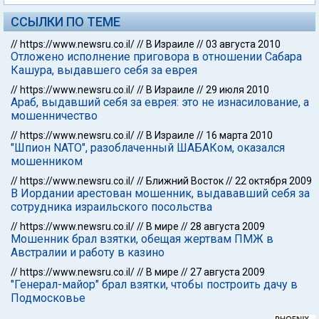
ССЫЛКИ ПО ТЕМЕ
//
https://www.newsru.co.il/
//
В Израиле
//
03 августа 2010
Отложено исполнение приговора в отношении Сабара
Кашура, выдавшего себя за еврея
//
https://www.newsru.co.il/
//
В Израиле
//
29 июля 2010
Араб, выдавший себя за еврея: это не изнасилование, а
мошенничество
//
https://www.newsru.co.il/
//
В Израиле
//
16 марта 2010
"Шпион NATO", разоблаченный ШАБАКом, оказался
мошенником
//
https://www.newsru.co.il/
//
Ближний Восток
//
22 октября 2009
В Иордании арестован мошенник, выдававший себя за
сотрудника израильского посольства
//
https://www.newsru.co.il/
//
В мире
//
28 августа 2009
Мошенник брал взятки, обещая жертвам ПМЖ в
Австралии и работу в казино
//
https://www.newsru.co.il/
//
В мире
//
27 августа 2009
"Генерал-майор" брал взятки, чтобы построить дачу в
Подмосковье