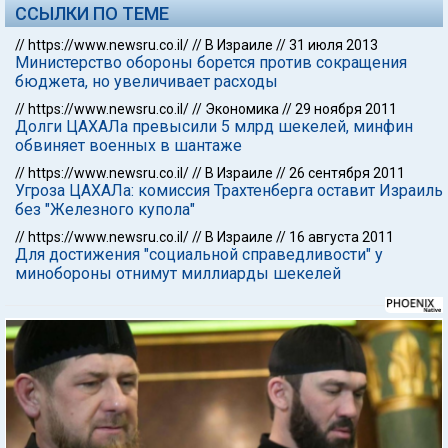
ССЫЛКИ ПО ТЕМЕ
//
https://www.newsru.co.il/
//
В Израиле
//
31 июля 2013
Министерство обороны борется против сокращения
бюджета, но увеличивает расходы
//
https://www.newsru.co.il/
//
Экономика
//
29 ноября 2011
Долги ЦАХАЛа превысили 5 млрд шекелей, минфин
обвиняет военных в шантаже
//
https://www.newsru.co.il/
//
В Израиле
//
26 сентября 2011
Угроза ЦАХАЛа: комиссия Трахтенберга оставит Израиль
без "Железного купола"
//
https://www.newsru.co.il/
//
В Израиле
//
16 августа 2011
Для достижения "социальной справедливости" у
минобороны отнимут миллиарды шекелей