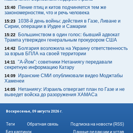
Пение птиц и китов подчиняется тем же
15:40
закономерностям, что и речь человека
1038-й день войны: действия в Газе, Ливане и
15:23
Сирии, операции в Иудее и Самарии
Большинством в один голос: бывший адвокат
15:22
Трампа утвержден генеральным прокурором США
Болгария возложила на Украину ответственность
14:42
за взрыв БПЛА на своей территории
"А-Йом": советники Нетаниягу передавали
14:11
секретную информацию Катару
Иранские СМИ опубликовали видео Моджтабы
14:09
Хаменеи
Нетаниягу: Израиль отвергает план по Газе и не
14:05
выведет войска до разоружения ХАМАСа
Воскресенье, 09 августа 2026 г.
Теги
Обратная связь
Подписка на новости (RSS)
Без картинок
Данные редакции и устав