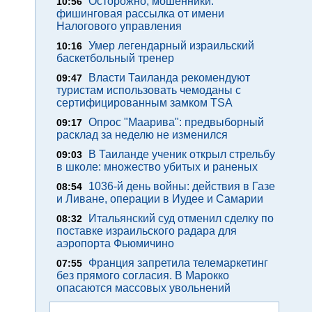
Осторожно, мошенники:
10:56
фишинговая рассылка от имени
Налогового управления
Умер легендарный израильский
10:16
баскетбольный тренер
Власти Таиланда рекомендуют
09:47
туристам использовать чемоданы с
сертифицированным замком TSA
Опрос "Mаарива": предвыборный
09:17
расклад за неделю не изменился
В Таиланде ученик открыл стрельбу
09:03
в школе: множество убитых и раненых
1036-й день войны: действия в Газе
08:54
и Ливане, операции в Иудее и Самарии
Итальянский суд отменил сделку по
08:32
поставке израильского радара для
аэропорта Фьюмичино
Франция запретила телемаркетинг
07:55
без прямого согласия. В Марокко
опасаются массовых увольнений