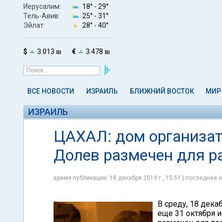
Иерусалим:
18° -
29°
Тель-Авив:
25° -
31°
Эйлат:
28° -
40°
$
3.013 ₪
€
3.478 ₪
ВСЕ НОВОСТИ
ИЗРАИЛЬ
БЛИЖНИЙ ВОСТОК
МИР
ИЗРАИЛЬ
ЦАХАЛ: дом организат
Долев размечен для р
время публикации: 18 декабря 2019 г., 15:51 | последнее о
В среду, 18 дека
еще 31 октября