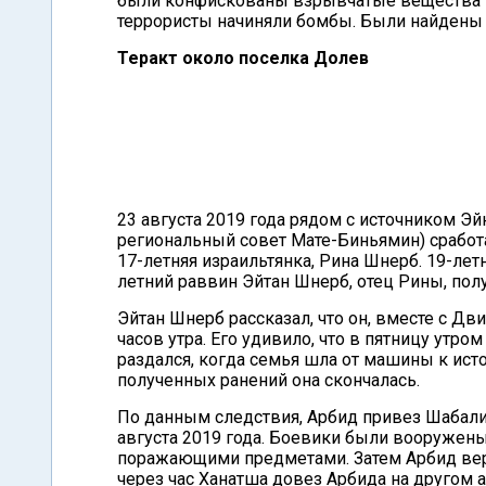
были конфискованы взрывчатые вещества 
террористы начиняли бомбы. Были найдены р
Теракт около поселка Долев
23 августа 2019 года рядом с источником Э
региональный совет Мате-Биньямин) сработа
17-летняя израильтянка, Рина Шнерб. 19-лет
летний раввин Эйтан Шнерб, отец Рины, пол
Эйтан Шнерб рассказал, что он, вместе с Дв
часов утра. Его удивило, что в пятницу ут
раздался, когда семья шла от машины к исто
полученных ранений она скончалась.
По данным следствия, Арбид привез Шабали
августа 2019 года. Боевики были вооружены
поражающими предметами. Затем Арбид верн
через час Ханатша довез Арбида на другом 