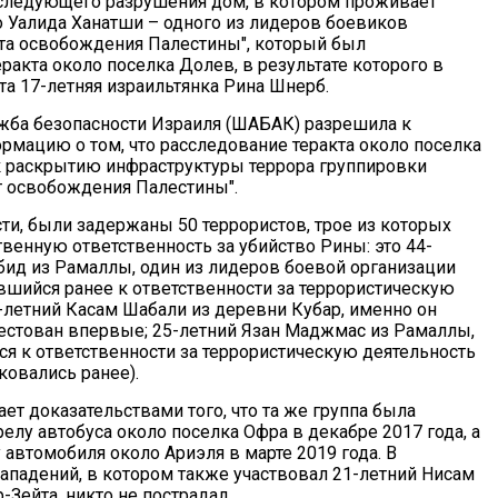
следующего разрушения дом, в котором проживает
о Уалида Ханатши – одного из лидеров боевиков
та освобождения Палестины", который был
ракта около поселка Долев, в результате которого в
та 17-летняя израильтянка Рина Шнерб.
жба безопасности Израиля (ШАБАК) разрешила к
рмацию о том, что расследование теракта около поселка
 раскрытию инфраструктуры террора группировки
 освобождения Палестины".
ти, были задержаны 50 террористов, трое из которых
венную ответственность за убийство Рины: это 44-
бид из Рамаллы, один из лидеров боевой организации
шийся ранее к ответственности за террористическую
5-летний Касам Шабали из деревни Кубар, именно он
рестован впервые; 25-летний Язан Маджмас из Рамаллы,
ся к ответственности за террористическую деятельность
ковались ранее).
ет доказательствами того, что та же группа была
релу автобуса около поселка Офра в декабре 2017 года, а
 автомобиля около Ариэля в марте 2019 года. В
нападений, в котором также участвовал 21-летний Нисам
Зейта, никто не пострадал.