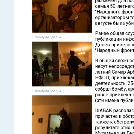
размечен для по
семья 50-летнег
"Народного фрон
организатором те
августе была уби
Ранее общая слу
Пресс-служба ЦАХАЛа
публикации инфо
Долев привело к
"Народный фронт
В общей сложнос
несут непосредст
летний Самар Ар
НФОП, привлекав
деятельность; 2
собрал бомбу, а
Пресс-служба ЦАХАЛа
ранее привлекал
(эти имена публи
ШАБАК располага
причастна к обст
также к обстрелу
результате этих 
Мухаммад из Бир-