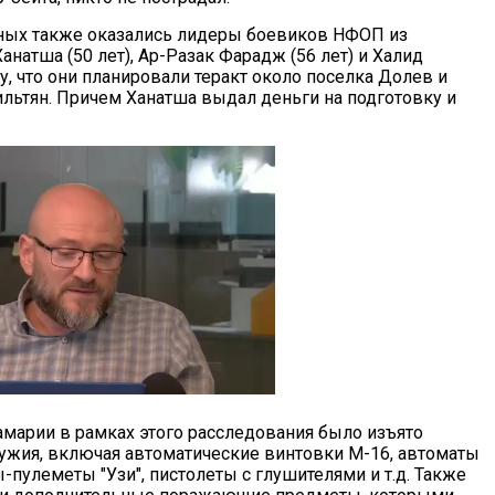
ных также оказались лидеры боевиков НФОП из
натша (50 лет), Ар-Разак Фарадж (56 лет) и Халид
у, что они планировали теракт около поселка Долев и
ильтян. Причем Ханатша выдал деньги на подготовку и
амарии в рамках этого расследования было изъято
ружия, включая автоматические винтовки М-16, автоматы
ы-пулеметы "Узи", пистолеты с глушителями и т.д. Также