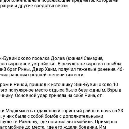
и дополнительные поражающие предметы, которыми
ации и другие средства связи.
йн-Бувин около поселка Долев (южная Самария,
ло взрывное устройство. В результате взрыва погибла
ний брат Рины, Двир Хаим, получил тяжелые ранения. 46-
учил ранения средней степени тяжести.
иром и Риной, пришел к источнику Эйн-Бувин около 10
ром это популярное место отдыха было безлюдным. Взрыв
чнику. Основной удар приняла на себя Рина, от
 и Маджмаса в отдаленный гористый район в ночь на 23
, у них была с собой бомба с дополнительными
улся в Рамаллу, где оставил автомобиль. Примерно
автомобиле до места, где его ждали боевики. Им