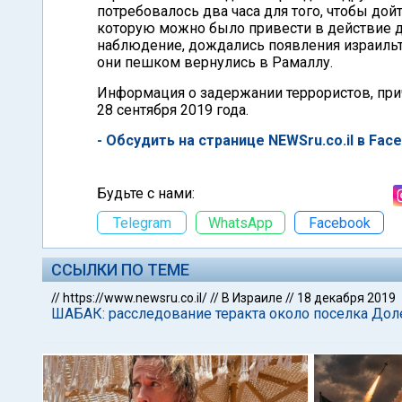
потребовалось два часа для того, чтобы дой
которую можно было привести в действие д
наблюдение, дождались появления израильт
они пешком вернулись в Рамаллу.
Информация о задержании террористов, прич
28 сентября 2019 года.
- Обсудить на странице NEWSru.co.il в Fac
Будьте с нами:
Telegram
WhatsApp
Facebook
ССЫЛКИ ПО ТЕМЕ
//
https://www.newsru.co.il/
//
В Израиле
//
18 декабря 2019
ШАБАК: расследование теракта около поселка До