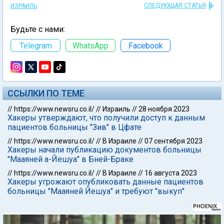
СЛЕДУЮЩАЯ СТАТЬЯ
ИЗРАИЛЬ
Будьте с нами:
Telegram
WhatsApp
Facebook
ССЫЛКИ ПО ТЕМЕ
//
https://www.newsru.co.il/
//
Израиль
//
28 ноября 2023
Хакеры утверждают, что получили доступ к данным
пациентов больницы "Зив" в Цфате
//
https://www.newsru.co.il/
//
В Израиле
//
07 сентября 2023
Хакеры начали публикацию документов больницы
"Мааяней а-Йешуа" в Бней-Браке
//
https://www.newsru.co.il/
//
В Израиле
//
16 августа 2023
Хакеры угрожают опубликовать данные пациентов
больницы "Мааяней Йешуа" и требуют "выкуп"