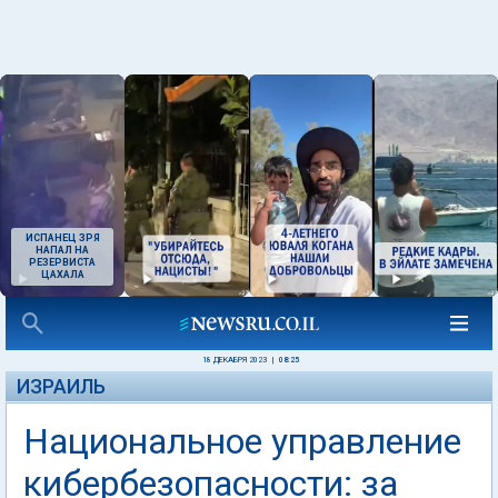
ИСПАНЕЦ ЗРЯ
НАПАЛ НА
РЕЗЕРВИСТА
ЦАХАЛА
18 ДЕКАБРЯ 2023
|
08:25
ИЗРАИЛЬ
Национальное управление
кибербезопасности: за