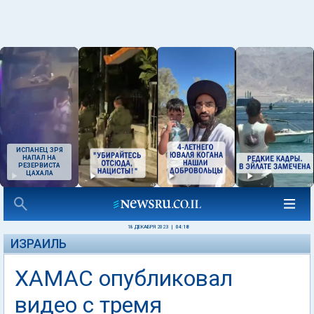
ИСПАНЕЦ ЗРЯ
НАПАЛ НА
РЕЗЕРВИСТА
ЦАХАЛА
18 ДЕКАБРЯ 2023
|
04:18
ИЗРАИЛЬ
ХАМАС опубликовал
видео с тремя