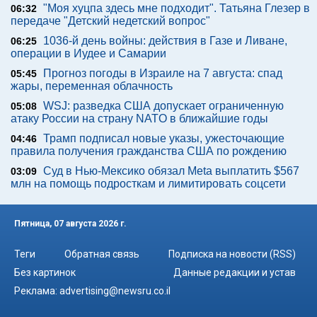
"Моя хуцпа здесь мне подходит". Татьяна Глезер в
06:32
передаче "Детский недетский вопрос"
1036-й день войны: действия в Газе и Ливане,
06:25
операции в Иудее и Самарии
Прогноз погоды в Израиле на 7 августа: спад
05:45
жары, переменная облачность
WSJ: разведка США допускает ограниченную
05:08
атаку России на страну NATO в ближайшие годы
Трамп подписал новые указы, ужесточающие
04:46
правила получения гражданства США по рождению
Суд в Нью-Мексико обязал Meta выплатить $567
03:09
млн на помощь подросткам и лимитировать соцсети
Пятница, 07 августа 2026 г.
Теги
Обратная связь
Подписка на новости (RSS)
Без картинок
Данные редакции и устав
Реклама:
advertising@newsru.co.il