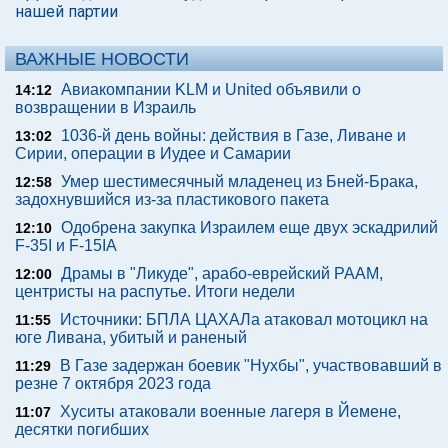
нашей партии
ВАЖНЫЕ НОВОСТИ
Авиакомпании KLM и United объявили о
14:12
возвращении в Израиль
1036-й день войны: действия в Газе, Ливане и
13:02
Сирии, операции в Иудее и Самарии
Умер шестимесячный младенец из Бней-Брака,
12:58
задохнувшийся из-за пластикового пакета
Одобрена закупка Израилем еще двух эскадрилий
12:10
F-35I и F-15IA
Драмы в "Ликуде", арабо-еврейский РААМ,
12:00
центристы на распутье. Итоги недели
Источники: БПЛА ЦАХАЛа атаковал мотоцикл на
11:55
юге Ливана, убитый и раненый
В Газе задержан боевик "Нухбы", участвовавший в
11:29
резне 7 октября 2023 года
Хуситы атаковали военные лагеря в Йемене,
11:07
десятки погибших