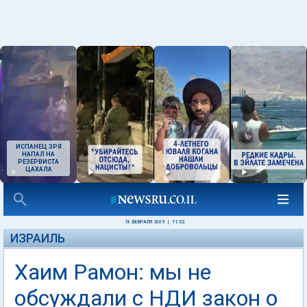
ИСПАНЕЦ ЗРЯ
НАПАЛ НА
РЕЗЕРВИСТА
ЦАХАЛА
18 ФЕВРАЛЯ 2009
|
11:32
ИЗРАИЛЬ
Хаим Рамон: мы не
обсуждали с НДИ закон о