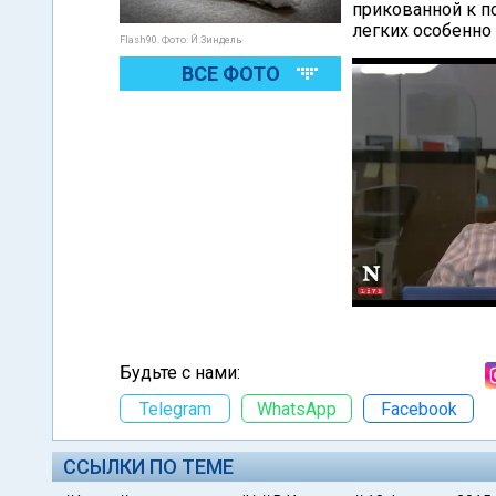
прикованной к п
легких особенно 
Flash90. Фото: Й.Зиндель
ВСЕ ФОТО
Будьте с нами:
Telegram
WhatsApp
Facebook
ССЫЛКИ ПО ТЕМЕ