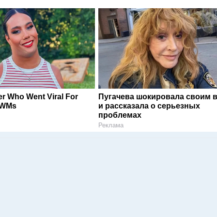
er Who Went Viral For
Пугачева шокировала своим 
RWMs
и рассказала о серьезных
проблемах
Реклама