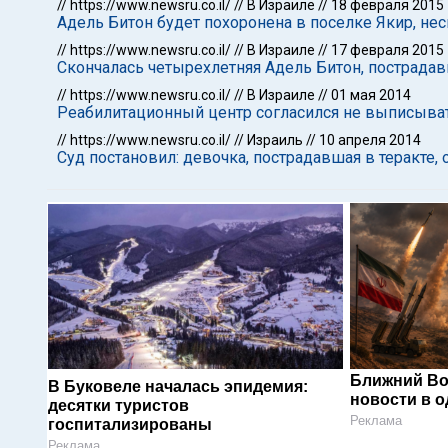
//
https://www.newsru.co.il/
//
В Израиле
//
18 февраля 2015
Адель Битон будет похоронена в поселке Якир, нес
//
https://www.newsru.co.il/
//
В Израиле
//
17 февраля 2015
Скончалась четырехлетняя Адель Битон, пострадав
//
https://www.newsru.co.il/
//
В Израиле
//
01 мая 2014
Реабилитационный центр согласился не выписыват
//
https://www.newsru.co.il/
//
Израиль
//
10 апреля 2014
Суд постановил: девочка, пострадавшая в теракте,
Ближний Во
В Буковеле началась эпидемия:
новости в 
десятки туристов
Реклама
госпитализированы
Реклама