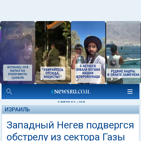
ИСПАНЕЦ ЗРЯ
НАПАЛ НА
РЕЗЕРВИСТА
ЦАХАЛА
18 ФЕВРАЛЯ 2018
|
08:28
ИЗРАИЛЬ
Западный Негев подвергся
обстрелу из сектора Газы