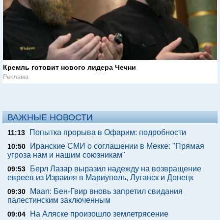
Кремль готовит нового лидера Чечни
Реклама
ВАЖНЫЕ НОВОСТИ
Попытка прорыва в Офарим: подробности
11:13
Иранские СМИ о соглашении в Мекке: "Прямая
10:50
угроза нам и нашим союзникам"
Берл Лазар выразил надежду на возвращение
09:53
евреев из Израиля в Мариуполь, Луганск и Донецк
Maan: Бен-Гвир вновь запретил свидания
09:30
палестинским заключенным
На Аляске произошло землетрясение
09:04