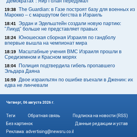
"Демократах": Яир Голан передумал
The Guardian: в Газе построят базу для военных из
19:38
Марокко – с маршрутом бегства в Израиль
Эрдан и Эдельштейн создали новую партию:
18:41
"Ликуд" больше не представляет правых
Юношеская сборная Израиля по гандболу
18:24
впервые вышла на чемпионат мира
Масштабные учения ВМС Израиля прошли в
18:19
Средиземном и Красном морях
Полиция подтвердила гибель пропавшего
18:04
Эльдара Даяна
Двое израильтян по ошибке въехали в Дженин: их
16:59
едва не линчевали
Четверг, 06 августа 2026 г.
Теги
Обратная связь
Подписка на новости (RSS)
Без картинок
Данные редакции и устав
Реклама:
advertising@newsru.co.il