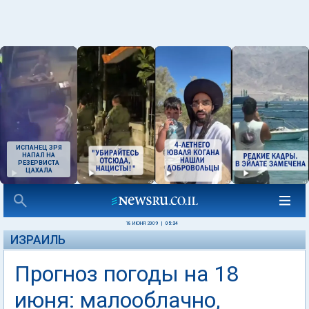
ИСПАНЕЦ ЗРЯ
НАПАЛ НА
РЕЗЕРВИСТА
ЦАХАЛА
18 ИЮНЯ 2009
|
05:34
ИЗРАИЛЬ
Прогноз погоды на 18
июня: малооблачно,