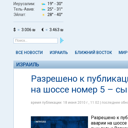
Иерусалим:
19° -
30°
Тель-Авив:
25° -
31°
Эйлат:
28° -
40°
$
3.006 ₪
€
3.463 ₪
ВСЕ НОВОСТИ
ИЗРАИЛЬ
БЛИЖНИЙ ВОСТОК
МИР
ИЗРАИЛЬ
Разрешено к публикац
на шоссе номер 5 – с
время публикации: 18 июня 2010 г., 11:02 | последнее обно
Разрешено к пуб
аварии на шоссе