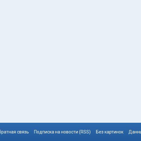
братная связь
Подписка на новости (RSS)
Без картинок
Данны