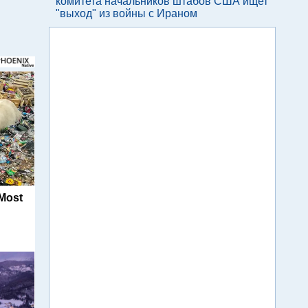
комитета начальников штабов США ищет
"выход" из войны с Ираном
Most