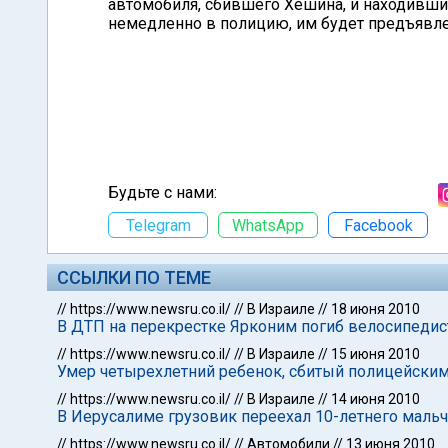
автомобиля, сбившего Хешина, и находившие
немедленно в полицию, им будет предъявл
Будьте с нами:
Telegram
WhatsApp
Facebook
ССЫЛКИ ПО ТЕМЕ
//
https://www.newsru.co.il/
//
В Израиле
//
18 июня 2010
В ДТП на перекрестке Ярконим погиб велосипедис
//
https://www.newsru.co.il/
//
В Израиле
//
15 июня 2010
Умер четырехлетний ребенок, сбитый полицейским 
//
https://www.newsru.co.il/
//
В Израиле
//
14 июня 2010
В Иерусалиме грузовик переехал 10-летнего маль
//
https://www.newsru.co.il/
//
Автомобили
//
13 июня 2010