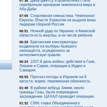
Джиу-джитсу. Израильтянка стала
07:36
серебряным призером чемпионата мира в
Абу-Даби
Спортивная гимнастика. Чемпионат
07:05
Европы. Власти Хорватии не выдали визы
лидерам сборной России
Ночной удар по Украине: в Киевской
06:51
области есть жертвы, в их числе ребенок
Британские консерваторы
06:29
выдвинули на выборы бывшего
неонациста, осужденного за
антисемитскую травлю
1037-й день войны: действия в Газе,
06:24
Ливане и Сирии, операции в Иудее и
Самарии
Прогноз погоды в Израиле на 8
05:55
августа: жарко, переменная облачность
В районе кибуца Зиким, около
01:49
границы Газы, было повреждено
заграждение. ЦАХАЛ проводит операцию
CNN: глава Объединенного
01:32