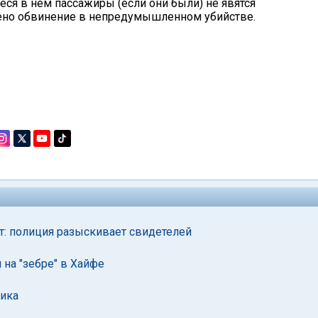
ся в нем пассажиры (если они были) не явятся
ено обвинение в непредумышленном убийстве.
т: полиция разыскивает свидетелей
на "зебре" в Хайфе
чика