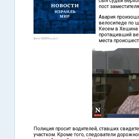
сын судьи Верхо
пост заместителя
Авария произошла
велосипеде по ш
Кесем в Хешина 
протащивший вел
Фото NEWSru.co.il
места происшест
Полиция просит водителей, ставших свидет
участком. Кроме того, следователи дорожно