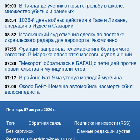
В Таиланде ученик открыл стрельбу в школе:
09:03
множество убитых и раненых
1036-й день войны: действия в Газе и Ливане,
08:54
операции в Иудее и Самарии
Итальянский суд отменил сделку по поставке
08:32
израильского радара для аэропорта Фьюмичино
Франция запретила телемаркетинг без прямого
07:55
согласия. В Марокко опасаются массовых увольнений
"Мекорот" обратилась в БАГАЦ с петицией против
07:36
правительства и муниципалитетов
В районе Бат-Яма утонул молодой мужчина
07:17
Около Бейт-Шемеша автомобиль насмерть сбил
07:09
велосипедиста
Пятница, 07 августа 2026 г.
Теги
Обратная связь
Подписка на новости (RSS)
Без картинок
Данные редакции и устав
Реклама:
advertising@newsru.co.il