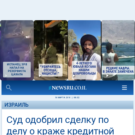
ИСПАНЕЦ ЗРЯ
НАПАЛ НА
РЕЗЕРВИСТА
ЦАХАЛА
18 МАРТА 2010
|
06:32
ИЗРАИЛЬ
Суд одобрил сделку по
делу о краже кредитной