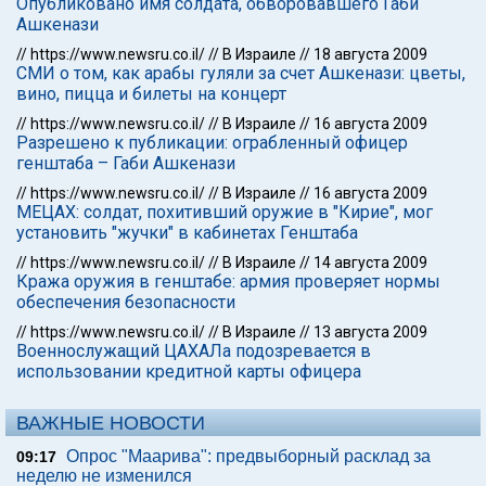
Опубликовано имя солдата, обворовавшего Габи
Ашкенази
//
https://www.newsru.co.il/
//
В Израиле
//
18 августа 2009
СМИ о том, как арабы гуляли за счет Ашкенази: цветы,
вино, пицца и билеты на концерт
//
https://www.newsru.co.il/
//
В Израиле
//
16 августа 2009
Разрешено к публикации: ограбленный офицер
генштаба – Габи Ашкенази
//
https://www.newsru.co.il/
//
В Израиле
//
16 августа 2009
МЕЦАХ: солдат, похитивший оружие в "Кирие", мог
установить "жучки" в кабинетах Генштаба
//
https://www.newsru.co.il/
//
В Израиле
//
14 августа 2009
Кража оружия в генштабе: армия проверяет нормы
обеспечения безопасности
//
https://www.newsru.co.il/
//
В Израиле
//
13 августа 2009
Военнослужащий ЦАХАЛа подозревается в
использовании кредитной карты офицера
ВАЖНЫЕ НОВОСТИ
Опрос "Mаарива": предвыборный расклад за
09:17
неделю не изменился