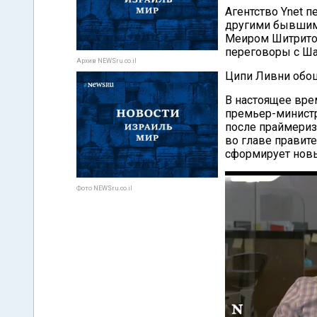
Агентство Ynet п
другими бывшими
Меиром Шитритом
переговоры с Ш
Архив NEWSru.co.il
Ципи Ливни обош
В настоящее врем
премьер-министра
после праймериз,
во главе правите
сформирует новы
Фото NEWSru.co.il