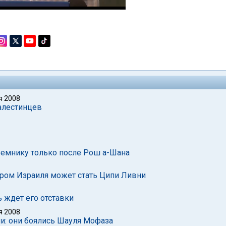
я 2008
алестинцев
еемнику только после Рош а-Шана
ером Израиля может стать Ципи Ливни
 ждет его отставки
я 2008
: они боялись Шауля Мофаза