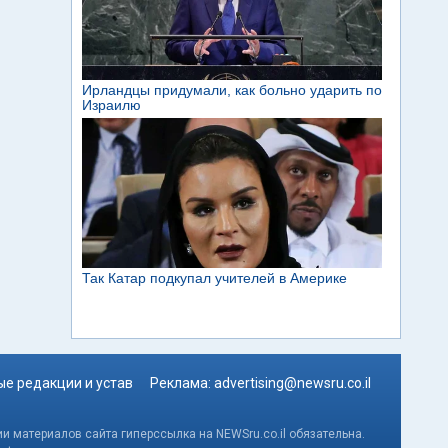
е редакции и устав
Реклама:
advertising@newsru.co.il
и материалов сайта гиперссылка на NEWSru.co.il обязательна.