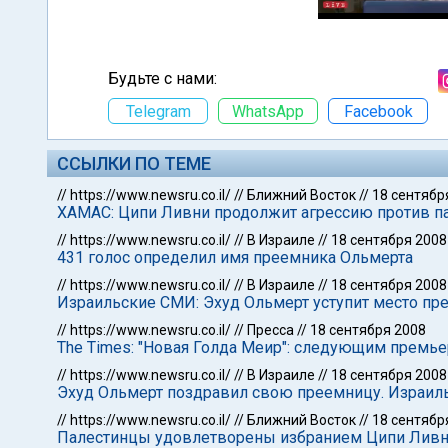
Будьте с нами:
Telegram
WhatsApp
Facebook
ССЫЛКИ ПО ТЕМЕ
//
https://www.newsru.co.il/
//
Ближний Восток
//
18 сентябр
ХАМАС: Ципи Ливни продолжит агрессию против п
//
https://www.newsru.co.il/
//
В Израиле
//
18 сентября 2008
431 голос определил имя преемника Ольмерта
//
https://www.newsru.co.il/
//
В Израиле
//
18 сентября 2008
Израильские СМИ: Эхуд Ольмерт уступит место пр
//
https://www.newsru.co.il/
//
Пресса
//
18 сентября 2008
The Times: "Новая Голда Меир": следующим премь
//
https://www.newsru.co.il/
//
В Израиле
//
18 сентября 2008
Эхуд Ольмерт поздравил свою преемницу. Израиль
//
https://www.newsru.co.il/
//
Ближний Восток
//
18 сентябр
Палестинцы удовлетворены избранием Ципи Ливни