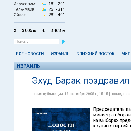
Иерусалим:
18° -
29°
Тель-Авив:
25° -
31°
Эйлат:
28° -
40°
$
3.006 ₪
€
3.463 ₪
ВСЕ НОВОСТИ
ИЗРАИЛЬ
БЛИЖНИЙ ВОСТОК
МИР
ИЗРАИЛЬ
Эхуд Барак поздравил
время публикации: 18 сентября 2008 г., 15:15 | последнее 
Председатель па
министра оборон
на выборах пред
крупных партий,