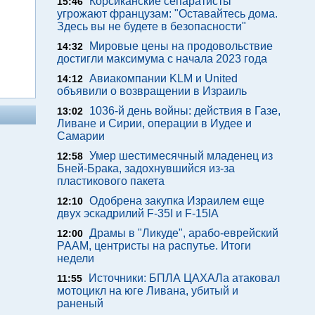
Корсиканские сепаратисты
15:46
угрожают французам: "Оставайтесь дома.
Здесь вы не будете в безопасности"
Мировые цены на продовольствие
14:32
достигли максимума с начала 2023 года
Авиакомпании KLM и United
14:12
объявили о возвращении в Израиль
1036-й день войны: действия в Газе,
13:02
Ливане и Сирии, операции в Иудее и
Самарии
Умер шестимесячный младенец из
12:58
Бней-Брака, задохнувшийся из-за
пластикового пакета
Одобрена закупка Израилем еще
12:10
двух эскадрилий F-35I и F-15IA
Драмы в "Ликуде", арабо-еврейский
12:00
РААМ, центристы на распутье. Итоги
недели
Источники: БПЛА ЦАХАЛа атаковал
11:55
мотоцикл на юге Ливана, убитый и
раненый