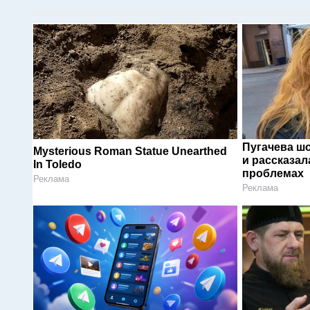
Пугачева ш
Mysterious Roman Statue Unearthed
и рассказал
In Toledo
проблемах
Реклама
Реклама