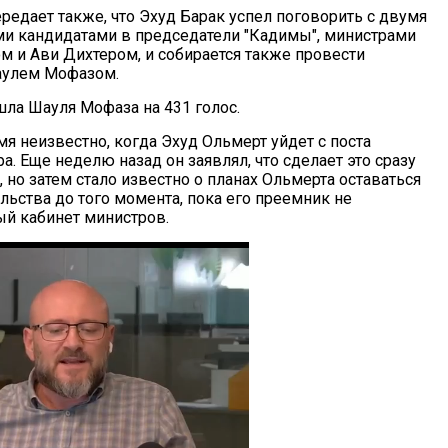
ередает также, что Эхуд Барак успел поговорить с двумя
 кандидатами в председатели "Кадимы", министрами
 и Ави Дихтером, и собирается также провести
аулем Мофазом.
ла Шауля Мофаза на 431 голос.
я неизвестно, когда Эхуд Ольмерт уйдет с поста
. Еще неделю назад он заявлял, что сделает это сразу
 но затем стало известно о планах Ольмерта оставаться
льства до того момента, пока его преемник не
й кабинет министров.