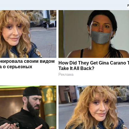
окировала своим видом
How Did They Get Gina Carano 
а о серьезных
Take It All Back?
Реклама