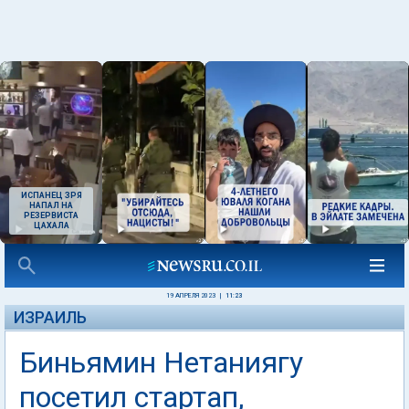
ИСПАНЕЦ ЗРЯ
НАПАЛ НА
РЕЗЕРВИСТА
ЦАХАЛА
19 АПРЕЛЯ 2023
|
11:23
ИЗРАИЛЬ
Биньямин Нетаниягу
посетил стартап,