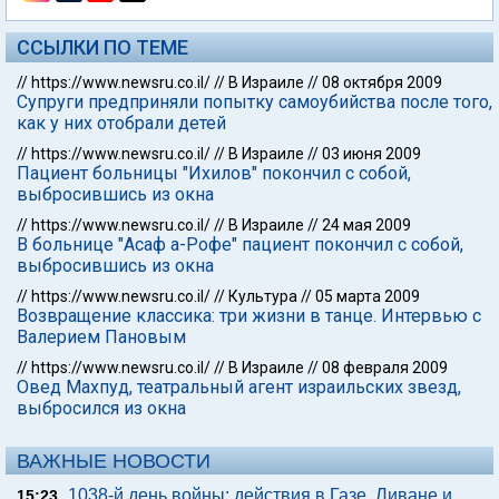
ССЫЛКИ ПО ТЕМЕ
//
https://www.newsru.co.il/
//
В Израиле
//
08 октября 2009
Супруги предприняли попытку самоубийства после того,
как у них отобрали детей
//
https://www.newsru.co.il/
//
В Израиле
//
03 июня 2009
Пациент больницы "Ихилов" покончил с собой,
выбросившись из окна
//
https://www.newsru.co.il/
//
В Израиле
//
24 мая 2009
В больнице "Асаф а-Рофе" пациент покончил с собой,
выбросившись из окна
//
https://www.newsru.co.il/
//
Культура
//
05 марта 2009
Возвращение классика: три жизни в танце. Интервью с
Валерием Пановым
//
https://www.newsru.co.il/
//
В Израиле
//
08 февраля 2009
Овед Махпуд, театральный агент израильских звезд,
выбросился из окна
ВАЖНЫЕ НОВОСТИ
1038-й день войны: действия в Газе, Ливане и
15:23