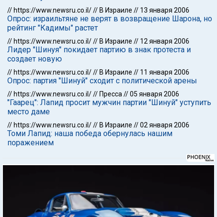
//
https://www.newsru.co.il/
//
В Израиле
//
13 января 2006
Опрос: израильтяне не верят в возвращение Шарона, но
рейтинг "Кадимы" растет
//
https://www.newsru.co.il/
//
В Израиле
//
12 января 2006
Лидер "Шинуя" покидает партию в знак протеста и
создает новую
//
https://www.newsru.co.il/
//
В Израиле
//
11 января 2006
Опрос: партия "Шинуй" сходит с политической арены
//
https://www.newsru.co.il/
//
Пресса
//
05 января 2006
"Гаарец": Лапид просит мужчин партии "Шинуй" уступить
место даме
//
https://www.newsru.co.il/
//
В Израиле
//
02 января 2006
Томи Лапид: наша победа обернулась нашим
поражением