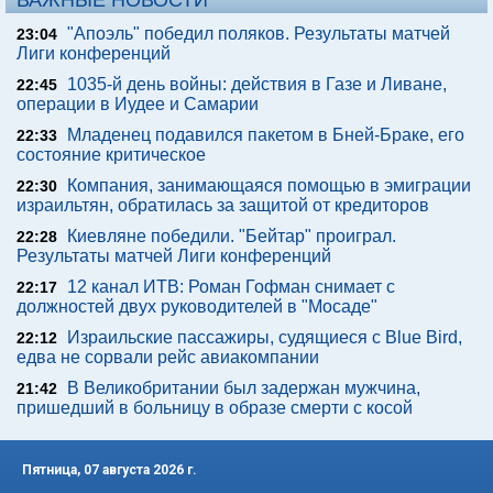
ВАЖНЫЕ НОВОСТИ
"Апоэль" победил поляков. Результаты матчей
23:04
Лиги конференций
1035-й день войны: действия в Газе и Ливане,
22:45
операции в Иудее и Самарии
Младенец подавился пакетом в Бней-Браке, его
22:33
состояние критическое
Компания, занимающаяся помощью в эмиграции
22:30
израильтян, обратилась за защитой от кредиторов
Киевляне победили. "Бейтар" проиграл.
22:28
Результаты матчей Лиги конференций
12 канал ИТВ: Роман Гофман снимает с
22:17
должностей двух руководителей в "Мосаде"
Израильские пассажиры, судящиеся с Blue Bird,
22:12
едва не сорвали рейс авиакомпании
В Великобритании был задержан мужчина,
21:42
пришедший в больницу в образе смерти с косой
Пятница, 07 августа 2026 г.