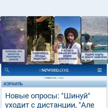
ИСПАНЕЦ ЗРЯ
НАПАЛ НА
РЕЗЕРВИСТА
ЦАХАЛА
19 ЯНВАРЯ 2006
|
02:21
ИЗРАИЛЬ
Новые опросы: "Шинуй"
уходит с дистанции, "Але