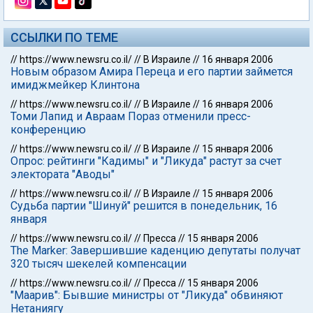
ССЫЛКИ ПО ТЕМЕ
//
https://www.newsru.co.il/
//
В Израиле
//
16 января 2006
Новым образом Амира Переца и его партии займется
имиджмейкер Клинтона
//
https://www.newsru.co.il/
//
В Израиле
//
16 января 2006
Томи Лапид и Авраам Пораз отменили пресс-
конференцию
//
https://www.newsru.co.il/
//
В Израиле
//
15 января 2006
Опрос: рейтинги "Кадимы" и "Ликуда" растут за счет
электората "Аводы"
//
https://www.newsru.co.il/
//
В Израиле
//
15 января 2006
Судьба партии "Шинуй" решится в понедельник, 16
января
//
https://www.newsru.co.il/
//
Пресса
//
15 января 2006
The Marker: Завершившие каденцию депутаты получат
320 тысяч шекелей компенсации
//
https://www.newsru.co.il/
//
Пресса
//
15 января 2006
"Маарив": Бывшие министры от "Ликуда" обвиняют
Нетаниягу