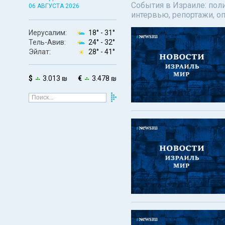
События в Израиле: поли
06 АВГУСТА 2026
интервью, репортажи, о
Иерусалим:
18° -
31°
Тель-Авив:
24° -
32°
Эйлат:
28° -
41°
$
3.013 ₪
€
3.478 ₪