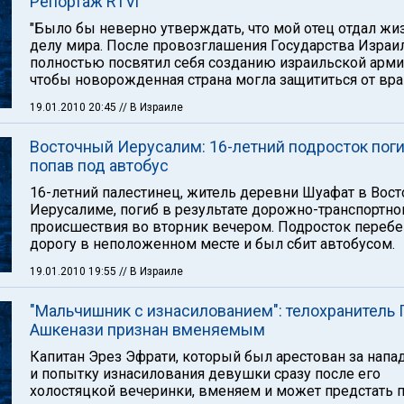
Репортаж RTVi
"Было бы неверно утверждать, что мой отец отдал жи
делу мира. После провозглашения Государства Израи
полностью посвятил себя созданию израильской арми
чтобы новорожденная страна могла защититься от вра
19.01.2010 20:45
// В Израиле
Восточный Иерусалим: 16-летний подросток поги
попав под автобус
16-летний палестинец, житель деревни Шуафат в Вос
Иерусалиме, погиб в результате дорожно-транспортно
происшествия во вторник вечером. Подросток перебе
дорогу в неположенном месте и был сбит автобусом.
19.01.2010 19:55
// В Израиле
"Мальчишник с изнасилованием": телохранитель 
Ашкенази признан вменяемым
Капитан Эрез Эфрати, который был арестован за напа
и попытку изнасилования девушки сразу после его
холостяцкой вечеринки, вменяем и может предстать 