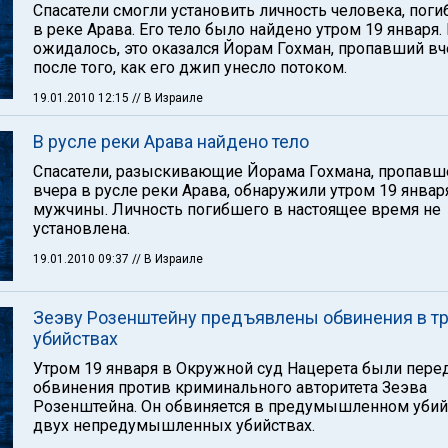
Спасатели смогли установить личность человека, пог
в реке Арава. Его тело было найдено утром 19 января. 
ожидалось, это оказался Йорам Гохман, пропавший вч
после того, как его джип унесло потоком.
19.01.2010 12:15
// В Израиле
В русле реки Арава найдено тело
Спасатели, разыскивающие Йорама Гохмана, пропавш
вчера в русле реки Арава, обнаружили утром 19 январ
мужчины. Личность погибшего в настоящее время не
установлена.
19.01.2010 09:37
// В Израиле
Зеэву Розенштейну предъявлены обвинения в т
убийствах
Утром 19 января в Окружной суд Нацерета были пер
обвинения против криминального авторитета Зеэва
Розенштейна. Он обвиняется в предумышленном убий
двух непредумышленных убийствах.