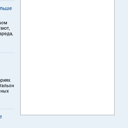
ольше
твом
тают,
вреда,
риях.
тальон
зных
е