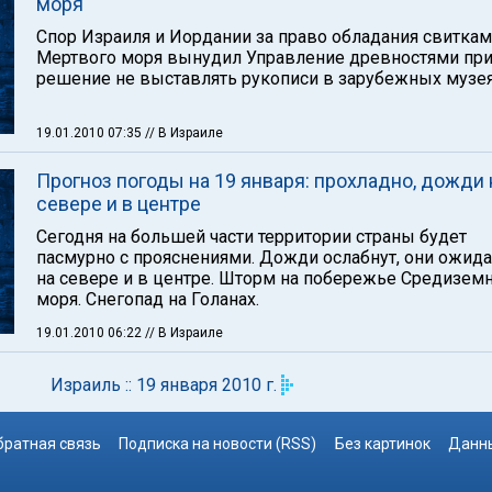
моря
Спор Израиля и Иордании за право обладания свитка
Мертвого моря вынудил Управление древностями при
решение не выставлять рукописи в зарубежных музея
19.01.2010 07:35
// В Израиле
Прогноз погоды на 19 января: прохладно, дожди 
севере и в центре
Сегодня на большей части территории страны будет
пасмурно с прояснениями. Дожди ослабнут, они ожид
на севере и в центре. Шторм на побережье Средизем
моря. Снегопад на Голанах.
19.01.2010 06:22
// В Израиле
Израиль :: 19 января 2010 г.
братная связь
Подписка на новости (RSS)
Без картинок
Данны