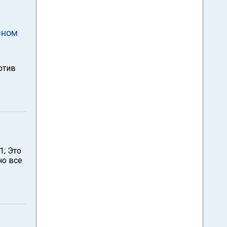
зном
отив
1; Это
но все