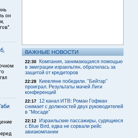
знь
ль он
и,
гов".
б,
ВАЖНЫЕ НОВОСТИ
Компания, занимающаяся помощью
22:30
точном
в эмиграции израильтян, обратилась за
го
защитой от кредиторов
гал
Киевляне победили. "Бейтар"
22:28
проиграл. Результаты мачей Лиги
конференций
12 канал ИТВ: Роман Гофман
22:17
Габи
снимает с должностей двух руководителей
в "Мосаде"
Израильские пассажиры, судящиеся
22:12
дение
с Blue Bird, едва не сорвали рейс
авиакомпании
перед