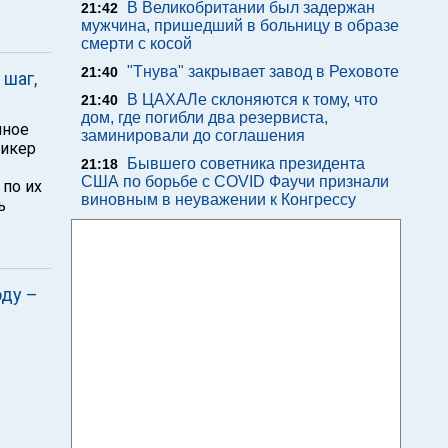
В Великобритании был задержан
21:42
мужчина, пришедший в больницу в образе
смерти с косой
"Тнува" закрывает завод в Реховоте
21:40
 шаг,
В ЦАХАЛе склоняются к тому, что
21:40
дом, где погибли два резервиста,
нное
заминировали до соглашения
пикер
Бывшего советника президента
21:18
США по борьбе с COVID Фаучи признали
по их
виновным в неуважении к Конгрессу
ь
оду –