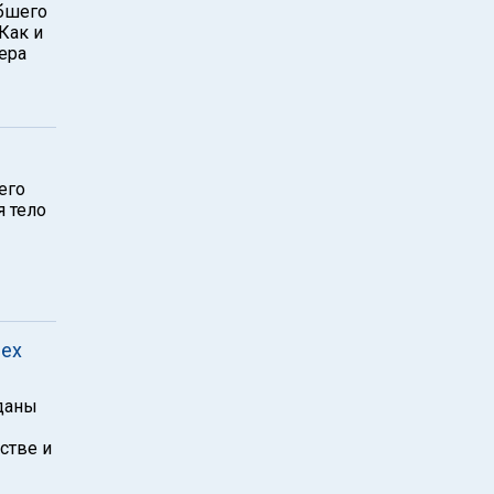
ибшего
Как и
ера
его
я тело
рех
еданы
стве и