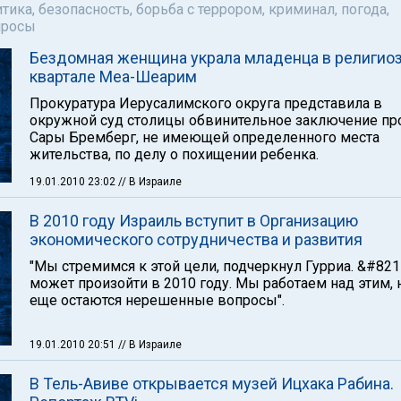
тика, безопасность, борьба с террором, криминал, погода,
просы
Бездомная женщина украла младенца в религио
квартале Меа-Шеарим
Прокуратура Иерусалимского округа представила в
окружной суд столицы обвинительное заключение пр
Сары Бремберг, не имеющей определенного места
жительства, по делу о похищении ребенка.
19.01.2010 23:02
// В Израиле
В 2010 году Израиль вступит в Организацию
экономического сотрудничества и развития
"Мы стремимся к этой цели, подчеркнул Гурриа. &#821
может произойти в 2010 году. Мы работаем над этим, 
еще остаются нерешенные вопросы".
19.01.2010 20:51
// В Израиле
В Тель-Авиве открывается музей Ицхака Рабина.