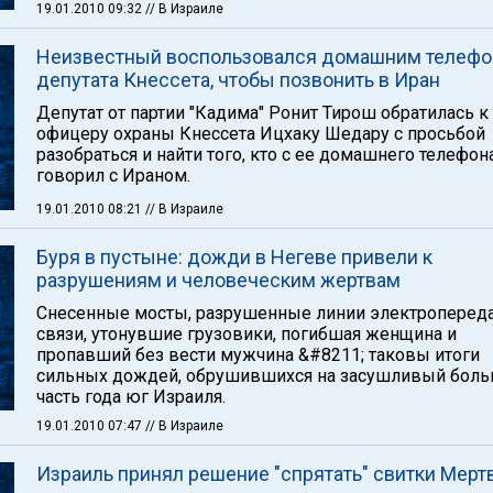
19.01.2010 09:32
// В Израиле
Неизвестный воспользовался домашним телеф
депутата Кнессета, чтобы позвонить в Иран
Депутат от партии "Кадима" Ронит Тирош обратилась к
офицеру охраны Кнессета Ицхаку Шедару с просьбой
разобраться и найти того, кто с ее домашнего телефон
говорил с Ираном.
19.01.2010 08:21
// В Израиле
Буря в пустыне: дожди в Негеве привели к
разрушениям и человеческим жертвам
Снесенные мосты, разрушенные линии электропереда
связи, утонувшие грузовики, погибшая женщина и
пропавший без вести мужчина &#8211; таковы итоги
сильных дождей, обрушившихся на засушливый бол
часть года юг Израиля.
19.01.2010 07:47
// В Израиле
Израиль принял решение "спрятать" свитки Мерт