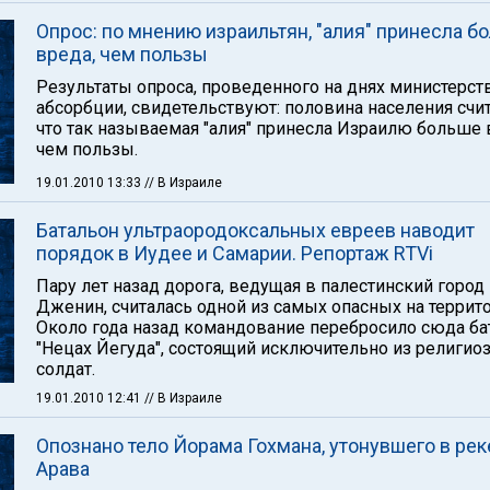
Опрос: по мнению израильтян, "алия" принесла б
вреда, чем пользы
Результаты опроса, проведенного на днях министерс
абсорбции, свидетельствуют: половина населения счи
что так называемая "алия" принесла Израилю больше 
чем пользы.
19.01.2010 13:33
// В Израиле
Батальон ультраородоксальных евреев наводит
порядок в Иудее и Самарии. Репортаж RTVi
Пару лет назад дорога, ведущая в палестинский город
Дженин, считалась одной из самых опасных на террито
Около года назад командование перебросило сюда ба
"Нецах Йегуда", состоящий исключительно из религио
солдат.
19.01.2010 12:41
// В Израиле
Опознано тело Йорама Гохмана, утонувшего в рек
Арава