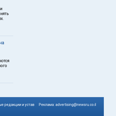
ми
нять
х.
на
аются
ного
е редакции и устав
Реклама:
advertising@newsru.co.il