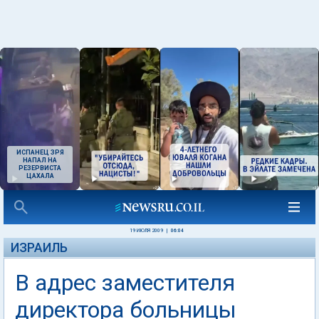
ИСПАНЕЦ ЗРЯ
НАПАЛ НА
РЕЗЕРВИСТА
ЦАХАЛА
19 ИЮЛЯ 2009
|
06:04
ИЗРАИЛЬ
В адрес заместителя
директора больницы