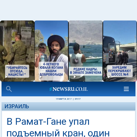
19 МАРТА 2017
|
09:17
ИЗРАИЛЬ
В Рамат-Гане упал
подъемный кран, один