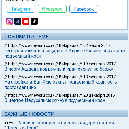
Telegram
WhatsApp
Facebook
ССЫЛКИ ПО ТЕМЕ
//
https://www.newsru.co.il/
//
В Израиле
//
02 марта 2017
На строительной площадке в Кирьят-Бялике обрушился
подъемный кран
//
https://www.newsru.co.il/
//
В Израиле
//
19 февраля 2017
В порту Ашдода подъемный кран рухнул на баржу
//
https://www.newsru.co.il/
//
В Израиле
//
13 февраля 2017
На стройке в Бат-Яме рухнул подъемный кран: есть
пострадавшие
//
https://www.newsru.co.il/
//
В Израиле
//
20 декабря 2016
В центре Иерусалима рухнул подъемный кран
ВАЖНЫЕ НОВОСТИ
Раввины намерены сменить лидеров партии
11:50
"Дегель а-Тора"