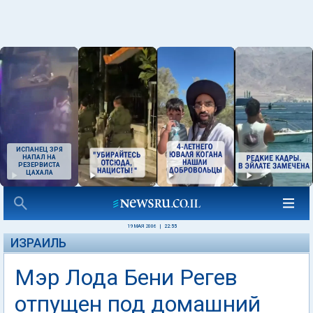
ИСПАНЕЦ ЗРЯ
НАПАЛ НА
РЕЗЕРВИСТА
ЦАХАЛА
19 МАЯ 2006
|
22:55
ИЗРАИЛЬ
Мэр Лода Бени Регев
отпущен под домашний