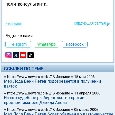
политконсультанта.
СЛЕДУЮЩАЯ СТАТЬЯ
В ИЗРАИЛЕ
Будьте с нами:
Telegram
WhatsApp
Facebook
ССЫЛКИ ПО ТЕМЕ
//
https://www.newsru.co.il/
//
В Израиле
//
15 мая 2006
Мэр Лода Бени Регев подозревается в получении
взяток
//
https://www.newsru.co.il/
//
В Израиле
//
11 апреля 2006
Начато судебное разбирательство против
предпринимателя Давида Апеля
//
https://www.newsru.co.il/
//
В Израиле
//
05 марта 2006
Мэр Лода Бени Регев будет обвинен во взяточничестве