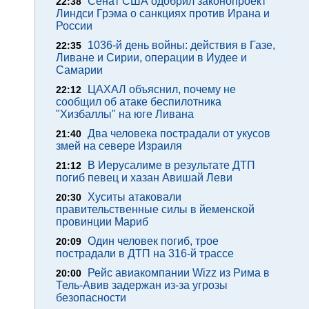
Сенат США одобрил законопроект
22:38
Линдси Грэма о санкциях против Ирана и
России
1036-й день войны: действия в Газе,
22:35
Ливане и Сирии, операции в Иудее и
Самарии
ЦАХАЛ объяснил, почему не
22:12
сообщил об атаке беспилотника
"Хизбаллы" на юге Ливана
Два человека пострадали от укусов
21:40
змей на севере Израиля
В Иерусалиме в результате ДТП
21:12
погиб певец и хазан Авишай Леви
Хуситы атаковали
20:30
правительственные силы в йеменской
провинции Мариб
Один человек погиб, трое
20:09
пострадали в ДТП на 316-й трассе
Рейс авиакомпании Wizz из Рима в
20:00
Тель-Авив задержан из-за угрозы
безопасности