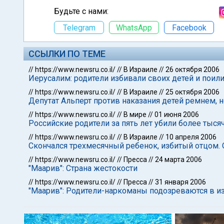
Будьте с нами:
Telegram
WhatsApp
Facebook
ССЫЛКИ ПО ТЕМЕ
//
https://www.newsru.co.il/
//
В Израиле
//
26 октября 2006
Иерусалим: родители избивали своих детей и поил
//
https://www.newsru.co.il/
//
В Израиле
//
25 октября 2006
Депутат Альперт против наказания детей ремнем, 
//
https://www.newsru.co.il/
//
В мире
//
01 июня 2006
Российские родители за пять лет убили более тыся
//
https://www.newsru.co.il/
//
В Израиле
//
10 апреля 2006
Скончался трехмесячный ребенок, избитый отцом. 
//
https://www.newsru.co.il/
//
Пресса
//
24 марта 2006
"Маарив": Страна жестокости
//
https://www.newsru.co.il/
//
Пресса
//
31 января 2006
"Маарив": Родители-наркоманы подозреваются в и