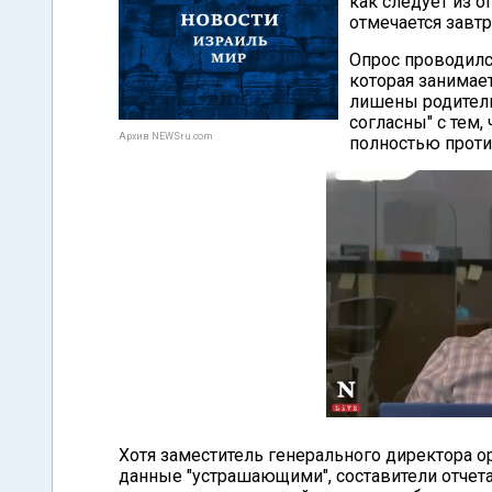
как следует из о
отмечается завтр
Опрос проводилс
которая занимае
лишены родительс
согласны" с тем,
Архив NEWSru.com
полностью проти
Хотя заместитель генерального директора о
данные "устрашающими", составители отчета