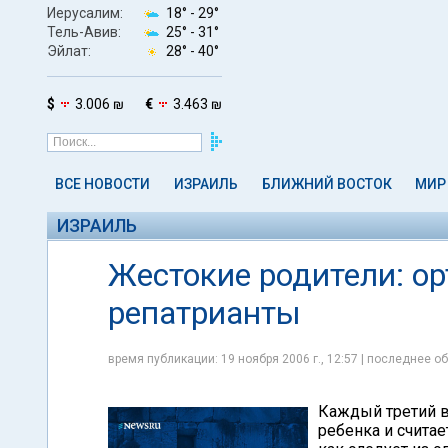
Иерусалим:
18° -
29°
Тель-Авив:
25° -
31°
Эйлат:
28° -
40°
$
3.006 ₪
€
3.463 ₪
ВСЕ НОВОСТИ
ИЗРАИЛЬ
БЛИЖНИЙ ВОСТОК
МИР
ИЗРАИЛЬ
Жестокие родители: о
репатрианты
время публикации: 19 ноября 2006 г., 12:57 | последнее об
Каждый третий в
ребенка и счита