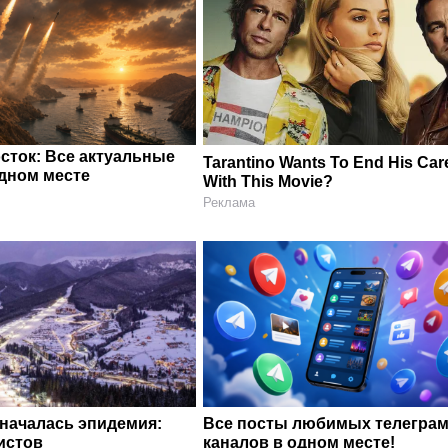
сток: Все актуальные
Tarantino Wants To End His Car
одном месте
With This Movie?
Реклама
 началась эпидемия:
Все посты любимых телегра
истов
каналов в одном месте!