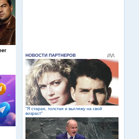
eer
м