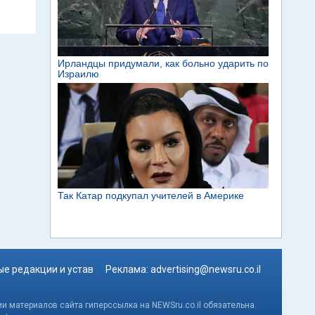
е редакции и устав
Реклама:
advertising@newsru.co.il
и материалов сайта гиперссылка на NEWSru.co.il обязательна.