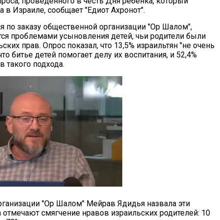
проса, проведенного в честь Дня ребенка, который
а в Израиле, сообщает "Едиот Ахронот".
я по заказу общественной организации "Ор Шалом",
тся проблемами усыновления детей, чьи родители были
ких прав. Опрос показал, что 13,5% израильтян "не очень
 что битье детей помогает делу их воспитания, и 52,4%
в такого подхода.
рганизации "Ор Шалом" Мейрав Ядидья назвала эти
 отмечают смягчение нравов израильских родителей: 10