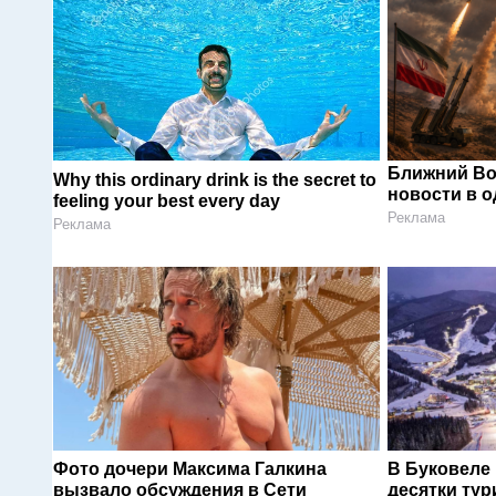
Ближний Во
Why this ordinary drink is the secret to
новости в 
feeling your best every day
Реклама
Реклама
Фото дочери Максима Галкина
В Буковеле
вызвало обсуждения в Сети
десятки тур