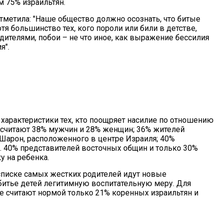
м 75% израильтян.
отметила: "Наше общество должно осознать, что битые
я большинство тех, кого пороли или били в детстве,
дителями, побои – не что иное, как выражение бессилия
я".
характеристики тех, кто поощряет насилие по отношению
 считают 38% мужчин и 28% женщин; 36% жителей
Шарон, расположенного в центре Израиля; 40%
. 40% представителей восточных общин и только 30%
 на ребенка.
писке самых жестких родителей идут новые
 битье детей легитимную воспитательную меру. Для
ие считают нормой только 21% коренных израильтян и