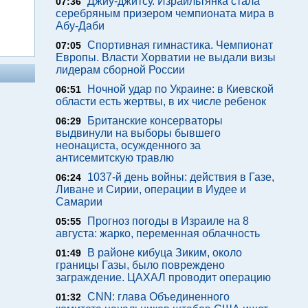
Джиу-джитсу. Израильтянка стала
07:36
серебряным призером чемпионата мира в
Абу-Даби
Спортивная гимнастика. Чемпионат
07:05
Европы. Власти Хорватии не выдали визы
лидерам сборной России
Ночной удар по Украине: в Киевской
06:51
области есть жертвы, в их числе ребенок
Британские консерваторы
06:29
выдвинули на выборы бывшего
неонациста, осужденного за
антисемитскую травлю
1037-й день войны: действия в Газе,
06:24
Ливане и Сирии, операции в Иудее и
Самарии
Прогноз погоды в Израиле на 8
05:55
августа: жарко, переменная облачность
В районе кибуца Зиким, около
01:49
границы Газы, было повреждено
заграждение. ЦАХАЛ проводит операцию
CNN: глава Объединенного
01:32