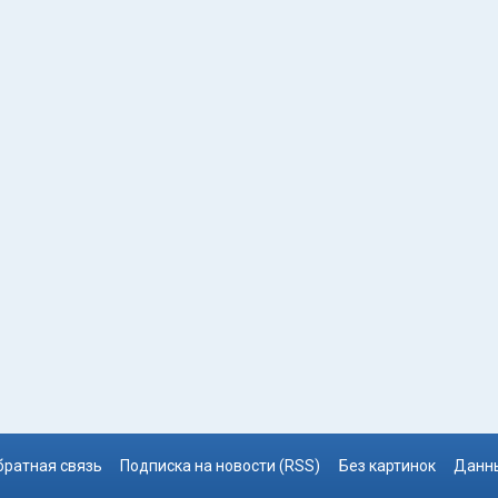
братная связь
Подписка на новости (RSS)
Без картинок
Данны