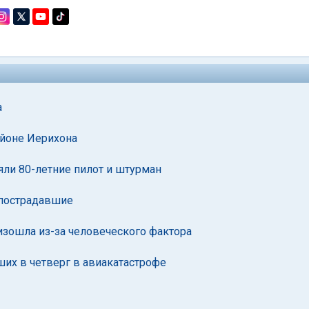
а
айоне Иерихона
яли 80-летние пилот и штурман
ь пострадавшие
изошла из-за человеческого фактора
их в четверг в авиакатастрофе