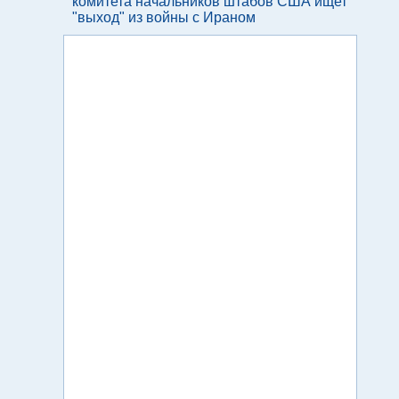
комитета начальников штабов США ищет
"выход" из войны с Ираном