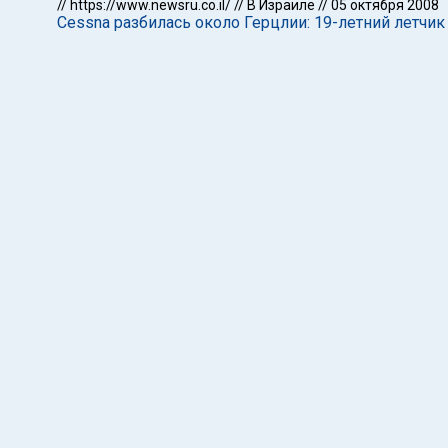
//
https://www.newsru.co.il/
//
В Израиле
//
05 октября 2008
Cessna разбилась около Герцлии: 19-летний летчик