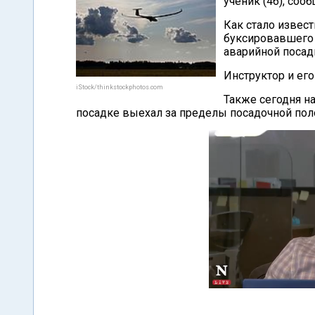
ученик (46), соо
Как стало извест
буксировавшего 
аварийной посад
Инструктор и его
iStock/thinkstockphotos.com
Также сегодня н
посадке выехал за пределы посадочной пол