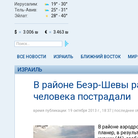
Иерусалим:
19° -
30°
Тель-Авив:
25° -
31°
Эйлат:
28° -
40°
$
3.006 ₪
€
3.463 ₪
ВСЕ НОВОСТИ
ИЗРАИЛЬ
БЛИЖНИЙ ВОСТОК
МИР
ИЗРАИЛЬ
В районе Беэр-Шевы р
человека пострадали
время публикации: 19 октября 2013 г., 18:37 | последнее о
В районе аэродр
планер, в резуль