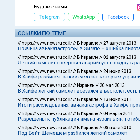
Будьте с нами:
Telegram
WhatsApp
Facebook
ССЫЛКИ ПО ТЕМЕ
//
https://www.newsru.co.il/
//
В Израиле
//
27 августа 2013
Причина авиакатастрофы в Эйлате – ошибка пилот
//
https://www.newsru.co.il/
//
В Израиле
//
02 августа 2013
Легкий самолет совершил аварийную посадку в р
//
https://www.newsru.co.il/
//
В Израиле
//
24 июня 2013
В Хайфе разбился легкий самолет, которым управл
//
https://www.newsru.co.il/
//
Израиль
//
20 мая 2013
В Хайфе легкий самолет врезался в вертолет, ест
//
https://www.newsru.co.il/
//
В Израиле
//
13 июня 2011
Итоги расследования: авиакатастрофа в Хайфе про
//
https://www.newsru.co.il/
//
В Израиле
//
04 марта 2011
Разрешены к публикации имена израильтян, погибш
//
https://www.newsru.co.il/
//
В Израиле
//
08 июля 2010
Под Бейт-Шемешем разбился легкий самолет