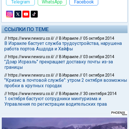
Telegram
WhatsApp
Facebook
ССЫЛКИ ПО ТЕМЕ
//
https://www.newsru.co.il/
//
В Израиле
//
05 октября 2014
В Израиле бастует служба трудоустройства, нарушена
работа портов Ашдода и Хайфы
//
https://www.newsru.co.il/
//
В Израиле
//
03 октября 2014
"Доар Исраэль" прекращает доставку почты из-за
границы
//
https://www.newsru.co.il/
//
В Израиле
//
01 октября 2014
"Кризис в почтовой службе": утром 2 октября возможны
пробки в крупных городах
//
https://www.newsru.co.il/
//
В Израиле
//
30 сентября 2014
1 октября бастуют сотрудники минтуризма и
Управления по регистрации водительских прав