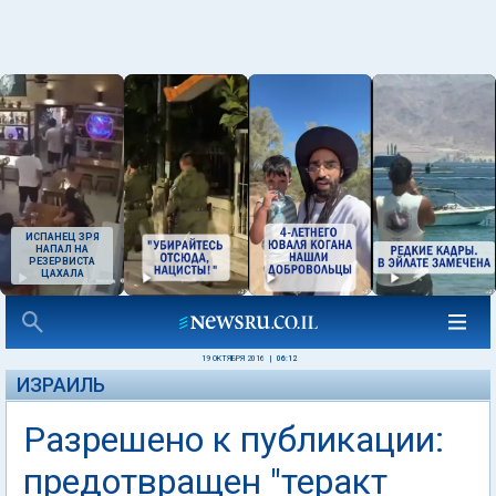
ИСПАНЕЦ ЗРЯ
НАПАЛ НА
РЕЗЕРВИСТА
ЦАХАЛА
19 ОКТЯБРЯ 2016
|
06:12
ИЗРАИЛЬ
Разрешено к публикации:
предотвращен "теракт