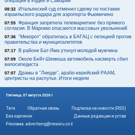
операции в Иудее и Самарии
Итальянский суд отменил сделку по поставке
08:32
израильского радара для аэропорта Фьюмичино
Франция запретила телемаркетинг без прямого
07:55
согласия. В Марокко опасаются массовых увольнений
"Мекорот" обратилась в БАГАЦ с петицией против
07:36
правительства и муниципалитетов
В районе Бат-Яма утонул молодой мужчина
07:17
Около Бейт-Шемеша автомобиль насмерть сбил
07:09
велосипедиста
Драмы в "Ликуде", арабо-еврейский РААМ,
07:07
центристы на распутье. Итоги недели
Пятница, 07 августа 2026 г.
Теги
Обратная связь
Подписка на новости (RSS)
Без картинок
Данные редакции и устав
Реклама:
advertising@newsru.co.il