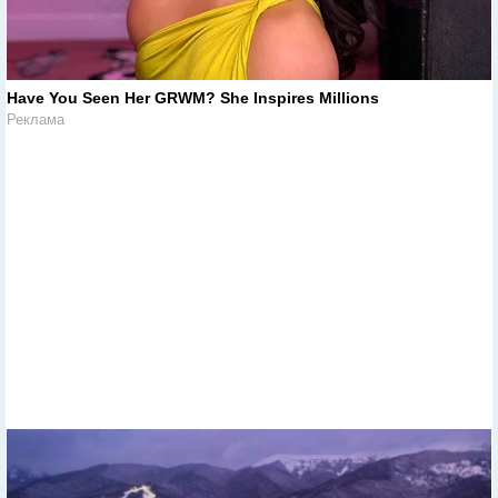
Have You Seen Her GRWM? She Inspires Millions
Реклама