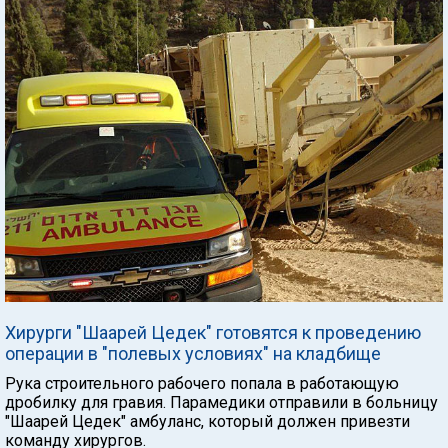
Хирурги "Шаарей Цедек" готовятся к проведению
операции в "полевых условиях" на кладбище
Рука строительного рабочего попала в работающую
дробилку для гравия. Парамедики отправили в больницу
"Шаарей Цедек" амбуланс, который должен привезти
команду хирургов.