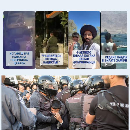
ИСПАНЕЦ ЗРЯ
НАПАЛ НА
РЕЗЕРВИСТА
ЦАХАЛА