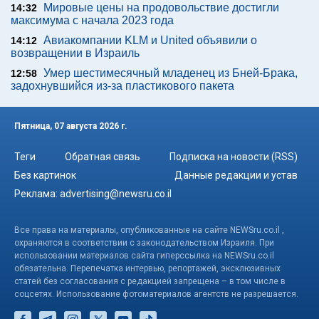
Мировые цены на продовольствие достигли
14:32
максимума с начала 2023 года
Авиакомпании KLM и United объявили о
14:12
возвращении в Израиль
Умер шестимесячный младенец из Бней-Брака,
12:58
задохнувшийся из-за пластикового пакета
Пятница, 07 августа 2026 г.
Теги
Обратная связь
Подписка на новости (RSS)
Без картинок
Данные редакции и устав
Реклама:
advertising@newsru.co.il
Все права на материалы, опубликованные на сайте NEWSru.co.il ,
охраняются в соответствии с законодательством Израиля. При
использовании материалов сайта гиперссылка на NEWSru.co.il
обязательна. Перепечатка интервью, репортажей, эксклюзивных
статей без согласования с редакцией запрещена – в том числе в
соцсетях. Использование фотоматериалов агентств не разрешается.