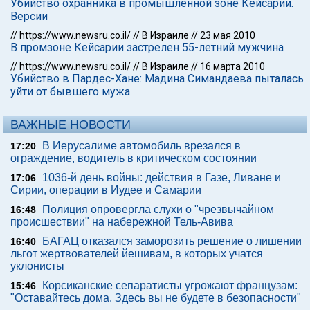
Убийство охранника в промышленной зоне Кейсарии.
Версии
//
https://www.newsru.co.il/
//
В Израиле
//
23 мая 2010
В промзоне Кейсарии застрелен 55-летний мужчина
//
https://www.newsru.co.il/
//
В Израиле
//
16 марта 2010
Убийство в Пардес-Хане: Мадина Симандаева пыталась
уйти от бывшего мужа
ВАЖНЫЕ НОВОСТИ
В Иерусалиме автомобиль врезался в
17:20
ограждение, водитель в критическом состоянии
1036-й день войны: действия в Газе, Ливане и
17:06
Сирии, операции в Иудее и Самарии
Полиция опровергла слухи о "чрезвычайном
16:48
происшествии" на набережной Тель-Авива
БАГАЦ отказался заморозить решение о лишении
16:40
льгот жертвователей йешивам, в которых учатся
уклонисты
Корсиканские сепаратисты угрожают французам:
15:46
"Оставайтесь дома. Здесь вы не будете в безопасности"