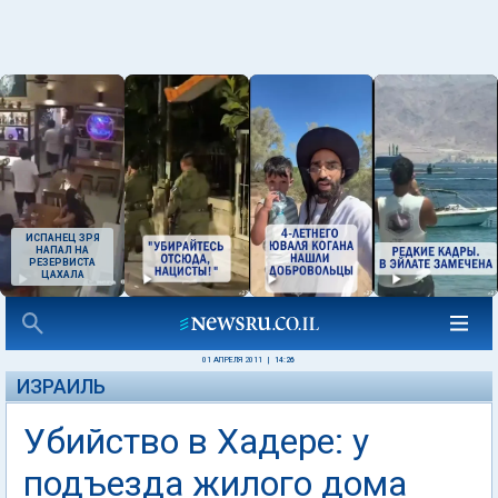
ИСПАНЕЦ ЗРЯ
НАПАЛ НА
РЕЗЕРВИСТА
ЦАХАЛА
01 АПРЕЛЯ 2011
|
14:26
ИЗРАИЛЬ
Убийство в Хадере: у
подъезда жилого дома