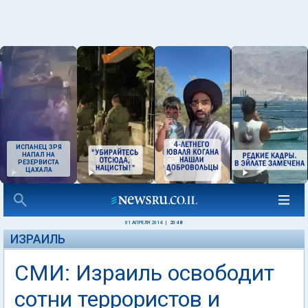
ИСПАНЕЦ ЗРЯ
НАПАЛ НА
РЕЗЕРВИСТА
ЦАХАЛА
01 АПРЕЛЯ 2014
|
20:48
ИЗРАИЛЬ
СМИ: Израиль освободит
сотни террористов и