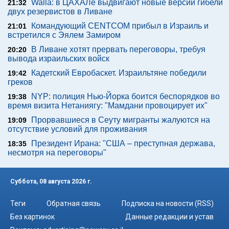
Walla: в ЦАХАЛе выдвигают новые версии гибели
21:32
двух резервистов в Ливане
Командующий CENTCOM прибыл в Израиль и
21:01
встретился с Эялем Замиром
В Ливане хотят прервать переговоры, требуя
20:20
вывода израильских войск
Кадетский Евробаскет. Израильтяне победили
19:42
греков
NYP: полиция Нью-Йорка боится беспорядков во
19:38
время визита Нетаниягу: "Мамдани провоцирует их"
Прорвавшиеся в Сеуту мигранты жалуются на
19:09
отсутствие условий для проживания
Президент Ирана: "США – преступная держава,
18:35
несмотря на переговоры"
Суббота, 08 августа 2026 г.
Теги
Обратная связь
Подписка на новости (RSS)
Без картинок
Данные редакции и устав