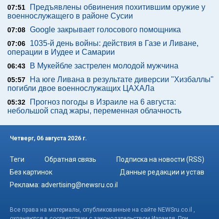
Предъявлены обвинения похитившим оружие у
07:51
военнослужащего в районе Сусии
Google закрывает голосового помощника
07:08
1035-й день войны: действия в Газе и Ливане,
07:06
операции в Иудее и Самарии
В Мукейбле застрелен молодой мужчина
06:43
На юге Ливана в результате диверсии "Хизбаллы"
05:57
погибли двое военнослужащих ЦАХАЛа
Прогноз погоды в Израиле на 6 августа:
05:32
небольшой спад жары, переменная облачность
Четверг, 06 августа 2026 г.
Теги
Обратная связь
Подписка на новости (RSS)
Без картинок
Данные редакции и устав
Реклама:
advertising@newsru.co.il
Все права на материалы, опубликованные на сайте NEWSru.co.il ,
охраняются в соответствии с законодательством Израиля. При