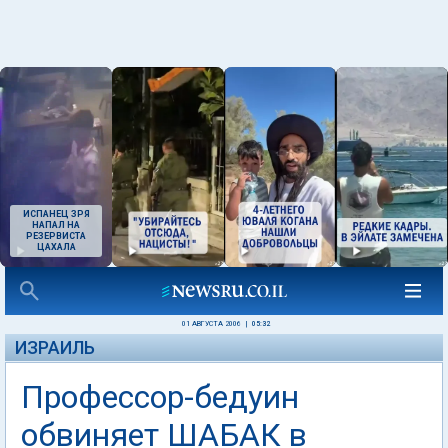
ИСПАНЕЦ ЗРЯ
НАПАЛ НА
РЕЗЕРВИСТА
ЦАХАЛА
01 АВГУСТА 2006
|
05:32
ИЗРАИЛЬ
Профессор-бедуин
обвиняет ШАБАК в