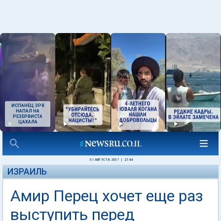
ИСПАНЕЦ ЗРЯ
НАПАЛ НА
РЕЗЕРВИСТА
ЦАХАЛА
01 АВГУСТА 2007
|
21:44
ИЗРАИЛЬ
Амир Перец хочет еще раз
выступить перед