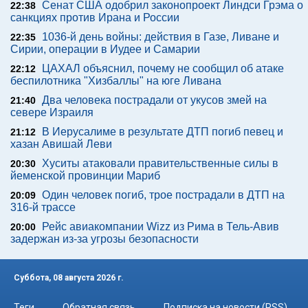
Сенат США одобрил законопроект Линдси Грэма о
22:38
санкциях против Ирана и России
1036-й день войны: действия в Газе, Ливане и
22:35
Сирии, операции в Иудее и Самарии
ЦАХАЛ объяснил, почему не сообщил об атаке
22:12
беспилотника "Хизбаллы" на юге Ливана
Два человека пострадали от укусов змей на
21:40
севере Израиля
В Иерусалиме в результате ДТП погиб певец и
21:12
хазан Авишай Леви
Хуситы атаковали правительственные силы в
20:30
йеменской провинции Мариб
Один человек погиб, трое пострадали в ДТП на
20:09
316-й трассе
Рейс авиакомпании Wizz из Рима в Тель-Авив
20:00
задержан из-за угрозы безопасности
Суббота, 08 августа 2026 г.
Теги
Обратная связь
Подписка на новости (RSS)