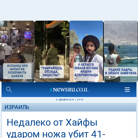
ИСПАНЕЦ ЗРЯ
НАПАЛ НА
РЕЗЕРВИСТА
ЦАХАЛА
01 ДЕКАБРЯ 2016
|
07:15
ИЗРАИЛЬ
Недалеко от Хайфы
ударом ножа убит 41-