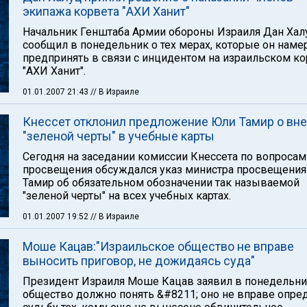
экипажа корвета "АХИ Ханит"
Начальник Генштаба Армии обороны Израиля Дан Хал
сообщил в понедельник о тех мерах, которые он наме
предпринять в связи с инцидентом на израильском ко
"АХИ Ханит".
01.01.2007 21:43
// В Израиле
Кнессет отклонил предложение Юли Тамир о вн
"зеленой черты" в учебные карты
Сегодня на заседании комиссии Кнессета по вопросам
просвещения обсуждался указ министра просвещени
Тамир об обязательном обозначении так называемой
"зеленой черты" на всех учебных картах.
01.01.2007 19:52
// В Израиле
Моше Кацав:"Израильское общество не вправе
выносить приговор, не дожидаясь суда"
Президент Израиля Моше Кацав заявил в понедельни
общество должно понять &#8211; оно не вправе опре