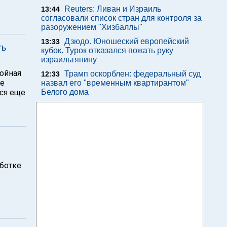
Reuters: Ливан и Израиль
13:44
согласовали список стран для контроля за
разоружением "Хизбаллы"
Дзюдо. Юношеский европейский
13:33
ть
кубок. Турок отказался пожать руку
израильтянину
койная
Трамп оскорблен: федеральный суд
12:33
де
назвал его "временным квартирантом"
лся еще
Белого дома
ботке
,