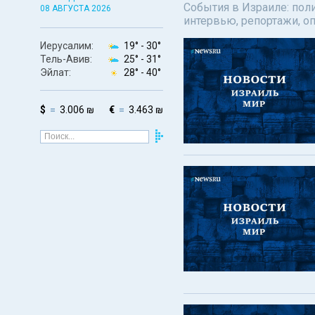
События в Израиле: поли
08 АВГУСТА 2026
интервью, репортажи, о
Иерусалим:
19° -
30°
Тель-Авив:
25° -
31°
Эйлат:
28° -
40°
$
3.006 ₪
€
3.463 ₪