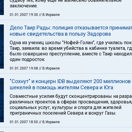
судьбу тех, кому еще не вынесено обвинительное
заключение.
01.01.2007 19:30
// В Израиле
Дело Таир Рады: полиция отказывается принима
новые свидетельства в пользу Задорова
Одна из учениц школы "Нофей-Голан", где училась по
Таир, заявила: во время убийства в кабинке туалета, г
было совершено преступление, вместе с Таир находи
один подросток.
01.01.2007 19:08
// В Израиле
"Сохнут" и концерн IDB выделяют 200 миллионов
шекелей в помощь жителям Севера и Юга
Совместные усилия будут сконцентрированы на разра
различных проектов в сферах просвещения, здоровья
социальных услуг, культуры и спорта для жителей
приграничных поселений Севера и вокруг Газы.
01.01.2007 18:50
// В Израиле