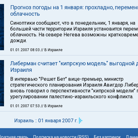
Прогноз погоды на 1 января: прохладно, перемен
облачность
Синоптики сообщают, что в понедельник, 1 января, на
большей части территории Израиля установится пере
облачность. На севере Негева возможны кратковрем
дожди.
01.01.2007 08:03
// В Израиле
Либерман считает "кипрскую модель" выгодной 
Израиля
В интервью "Решет Бет" вице-премьер, министр
стратегического планирования Израиля Авигдор Либе
вновь говорил о перспективности "кипрской модели" 
урегулировании палестино-израильского конфликта.
01.01.2007 07:53
// В Израиле
Израиль :: 01 января 2007 г.
братная связь
Подписка на новости (RSS)
Без картинок
Данны