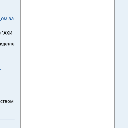
дом за
е "АХИ
циденте
т
рством