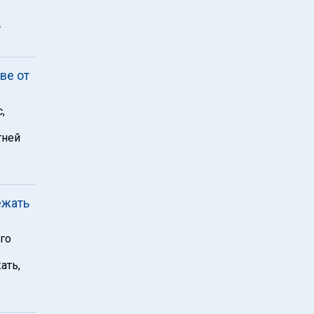
.
ве от
,
тней
ежать
го
ать,