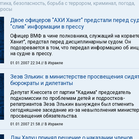
тика, безопасность, борьба с террором, криминал, погода,
просы
Двое офицеров "АХИ Ханит" предстали перед су
"слив" информации в прессу
Офицер ВМФ в чине полковника, служащий на корвет
Ханит", предстал перед дисциплинарным судом. Он
подозревается в том, что передал информацию об ин
на судне в прессу.
01.01.2007 22:34
// В Израиле
Зеэв Элькин: в министерстве просвещения сидя
бюрократы и дилетанты
Депутат Кнессета от партии "Кадима" председатель
подкомиссии по проблемам детей и подростков-
репатриантов Зеэв Элькин вынужден был отменить
сегодняшнее заседание из-за невыполнения министе
просвещения обязательства.
01.01.2007 21:58
// В Израиле
Дан Халуц принял решение о наказании членов