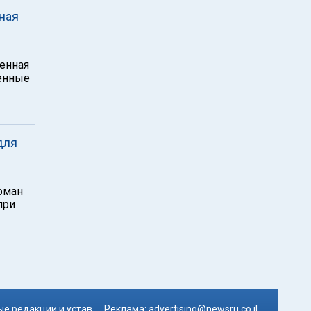
ная
менная
енные
для
рман
при
е редакции и устав
Реклама:
advertising@newsru.co.il