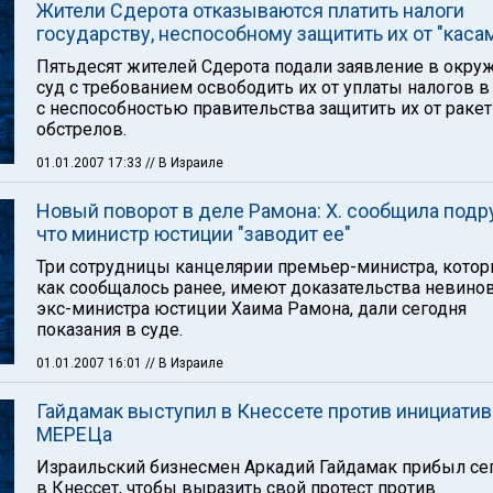
Жители Сдерота отказываются платить налоги
государству, неспособному защитить их от "каса
Пятьдесят жителей Сдерота подали заявление в окру
суд с требованием освободить их от уплаты налогов в
с неспособностью правительства защитить их от раке
обстрелов.
01.01.2007 17:33
// В Израиле
Новый поворот в деле Рамона: Х. сообщила подр
что министр юстиции "заводит ее"
Три сотрудницы канцелярии премьер-министра, котор
как сообщалось ранее, имеют доказательства невино
экс-министра юстиции Хаима Рамона, дали сегодня
показания в суде.
01.01.2007 16:01
// В Израиле
Гайдамак выступил в Кнессете против инициати
МЕРЕЦа
Израильский бизнесмен Аркадий Гайдамак прибыл се
в Кнессет, чтобы выразить свой протест против