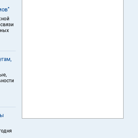
мов"
жной
 связи
тных
угам,
ые,
вности
вы
годня