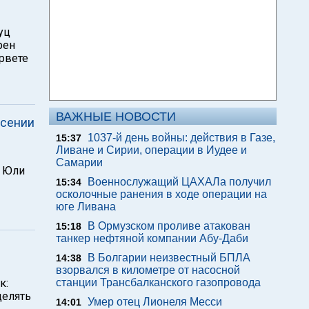
уц
рен
рвете
ВАЖНЫЕ НОВОСТИ
есении
1037-й день войны: действия в Газе,
15:37
Ливане и Сирии, операции в Иудее и
Самарии
я Юли
Военнослужащий ЦАХАЛа получил
15:34
осколочные ранения в ходе операции на
юге Ливана
В Ормузском проливе атакован
15:18
танкер нефтяной компании Абу-Даби
В Болгарии неизвестный БПЛА
14:38
взорвался в километре от насосной
к:
станции Трансбалканского газопровода
делять
Умер отец Лионеля Месси
14:01