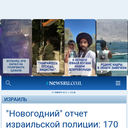
ИСПАНЕЦ ЗРЯ
НАПАЛ НА
РЕЗЕРВИСТА
ЦАХАЛА
01 ЯНВАРЯ 2012
|
03:26
ИЗРАИЛЬ
"Новогодний" отчет
израильской полиции: 170