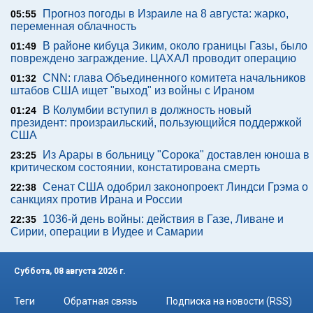
Прогноз погоды в Израиле на 8 августа: жарко,
05:55
переменная облачность
В районе кибуца Зиким, около границы Газы, было
01:49
повреждено заграждение. ЦАХАЛ проводит операцию
CNN: глава Объединенного комитета начальников
01:32
штабов США ищет "выход" из войны с Ираном
В Колумбии вступил в должность новый
01:24
президент: произраильский, пользующийся поддержкой
США
Из Арары в больницу "Сорока" доставлен юноша в
23:25
критическом состоянии, констатирована смерть
Сенат США одобрил законопроект Линдси Грэма о
22:38
санкциях против Ирана и России
1036-й день войны: действия в Газе, Ливане и
22:35
Сирии, операции в Иудее и Самарии
Суббота, 08 августа 2026 г.
Теги
Обратная связь
Подписка на новости (RSS)