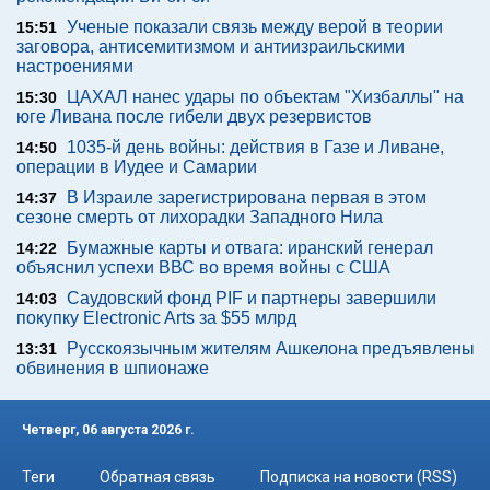
Ученые показали связь между верой в теории
15:51
заговора, антисемитизмом и антиизраильскими
настроениями
ЦАХАЛ нанес удары по объектам "Хизбаллы" на
15:30
юге Ливана после гибели двух резервистов
1035-й день войны: действия в Газе и Ливане,
14:50
операции в Иудее и Самарии
В Израиле зарегистрирована первая в этом
14:37
сезоне смерть от лихорадки Западного Нила
Бумажные карты и отвага: иранский генерал
14:22
объяснил успехи ВВС во время войны с США
Саудовский фонд PIF и партнеры завершили
14:03
покупку Electronic Arts за $55 млрд
Русскоязычным жителям Ашкелона предъявлены
13:31
обвинения в шпионаже
Четверг, 06 августа 2026 г.
Теги
Обратная связь
Подписка на новости (RSS)