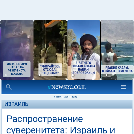
ИСПАНЕЦ ЗРЯ
НАПАЛ НА
РЕЗЕРВИСТА
ЦАХАЛА
01 ИЮЛЯ 2020
|
13:02
ИЗРАИЛЬ
Распространение
суверенитета: Израиль и