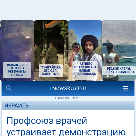
ИСПАНЕЦ ЗРЯ
НАПАЛ НА
РЕЗЕРВИСТА
ЦАХАЛА
01 ИЮНЯ 2008
|
22:56
ИЗРАИЛЬ
Профсоюз врачей
устраивает демонстрацию